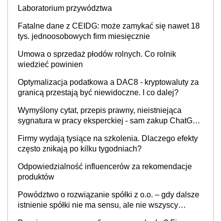
Laboratorium przywództwa
Fatalne dane z CEIDG: może zamykać się nawet 18
tys. jednoosobowych firm miesięcznie
Umowa o sprzedaż płodów rolnych. Co rolnik
wiedzieć powinien
Optymalizacja podatkowa a DAC8 - kryptowaluty za
granicą przestają być niewidoczne. I co dalej?
Wymyślony cytat, przepis prawny, nieistniejąca
sygnatura w pracy eksperckiej - sam zakup ChatGPT
to nie wdrożenie AI w firmie
Firmy wydają tysiące na szkolenia. Dlaczego efekty
często znikają po kilku tygodniach?
Odpowiedzialność influencerów za rekomendacje
produktów
Powództwo o rozwiązanie spółki z o.o. – gdy dalsze
istnienie spółki nie ma sensu, ale nie wszyscy
wspólnicy są tego zdania