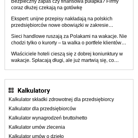
Bezpieczny zapas czy finansowa pułapka? Firmy
coraz dłużej czekają na gotówkę
Ekspert: unijne przepisy nakładają na polskich
przedsiębiorców nowe obowiązki w zakresie
opakowań
Sieci handlowe ruszają za Polakami na wakacje. Nie
chodzi tylko o kurorty – ta walka o portfele klientów
dzieje się także tam, gdzie wielu spędzi urlop po
Właściciele hoteli cieszą się z dobrej koniunktury w
cichu
wakacje. Spłacają długi, ale już martwią się, co
będzie jesienią
Kalkulatory
Kalkulator składki zdrowotnej dla przedsiębiorcy
Kalkulator dla przedsiębiorców
Kalkulator wynagrodzeń brutto/netto
Kalkulator umów zlecenia
Kalkulator umów o dzieło