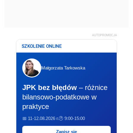
AUTOPROMOCJA
SZKOLENIE ONLINE
Małgorzata Tarkowska
JPK bez błędów
– różnice
bilansowo-podatkowe w
praktyce
📅 11-12.08.2026 r.
🕐 9:00-15:00
Zapisz się