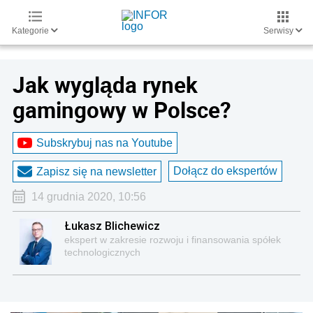
Kategorie
Serwisy
Jak wygląda rynek
gamingowy w Polsce?
Subskrybuj nas na Youtube
Dołącz do ekspertów
Zapisz się na newsletter
14 grudnia 2020, 10:56
Łukasz Blichewicz
ekspert w zakresie rozwoju i finansowania spółek
technologicznych