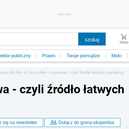
REKLAMA
Sklep
ektor publiczny
Prawo
Twoje pieniądze
Moto
»
amy dla firm
Gry online i oszustwa - czyli źródło łatwych pieniędzy
a - czyli źródło łatwych
 się na newsletter
Dołącz do grona ekspertów