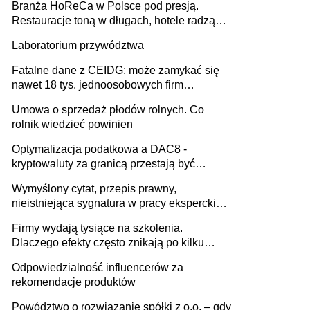
Branża HoReCa w Polsce pod presją.
Restauracje toną w długach, hotele radzą
sobie lepiej [GOŚĆ INFOR.PL]
Laboratorium przywództwa
Fatalne dane z CEIDG: może zamykać się
nawet 18 tys. jednoosobowych firm
miesięcznie
Umowa o sprzedaż płodów rolnych. Co
rolnik wiedzieć powinien
Optymalizacja podatkowa a DAC8 -
kryptowaluty za granicą przestają być
niewidoczne. I co dalej?
Wymyślony cytat, przepis prawny,
nieistniejąca sygnatura w pracy eksperckiej -
sam zakup ChatGPT to nie wdrożenie AI w
Firmy wydają tysiące na szkolenia.
firmie
Dlaczego efekty często znikają po kilku
tygodniach?
Odpowiedzialność influencerów za
rekomendacje produktów
Powództwo o rozwiązanie spółki z o.o. – gdy