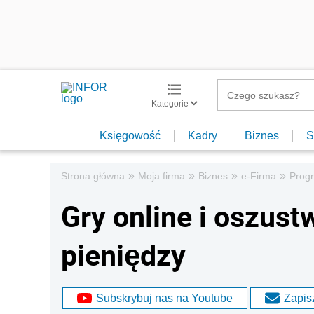
Kategorie
Księgowość
Kadry
Biznes
S
»
»
»
»
Strona główna
Moja firma
Biznes
e-Firma
Progr
Gry online i oszustw
pieniędzy
Subskrybuj nas na Youtube
Zapisz