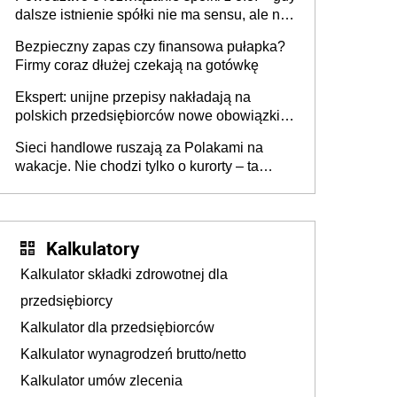
dalsze istnienie spółki nie ma sensu, ale nie
wszyscy wspólnicy są tego zdania
Bezpieczny zapas czy finansowa pułapka?
Firmy coraz dłużej czekają na gotówkę
Ekspert: unijne przepisy nakładają na
polskich przedsiębiorców nowe obowiązki w
zakresie opakowań
Sieci handlowe ruszają za Polakami na
wakacje. Nie chodzi tylko o kurorty – ta
walka o portfele klientów dzieje się także
tam, gdzie wielu spędzi urlop po cichu
Kalkulatory
Kalkulator składki zdrowotnej dla
przedsiębiorcy
Kalkulator dla przedsiębiorców
Kalkulator wynagrodzeń brutto/netto
Kalkulator umów zlecenia