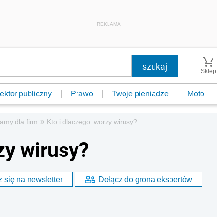
REKLAMA
Sklep
ektor publiczny
Prawo
Twoje pieniądze
Moto
»
amy dla firm
Kto i dlaczego tworzy wirusy?
zy wirusy?
 się na newsletter
Dołącz do grona ekspertów