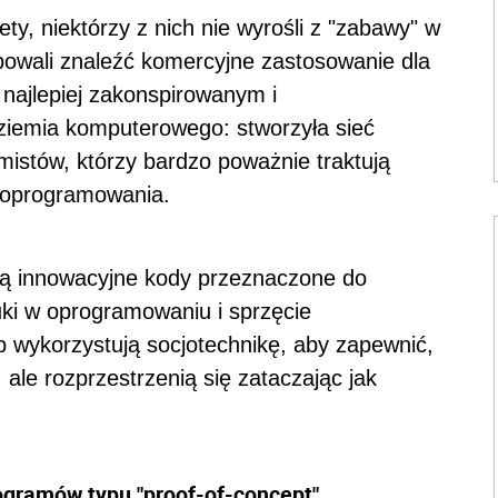
ty, niektórzy z nich nie wyrośli z "zabawy" w
bowali znaleźć komercyjne zastosowanie dla
 najlepiej zakonspirowanym i
iemia komputerowego: stworzyła sieć
mistów, którzy bardzo poważnie traktują
o oprogramowania.
szą innowacyjne kody przeznaczone do
luki w oprogramowaniu i sprzęcie
 wykorzystują socjotechnikę, aby zapewnić,
, ale rozprzestrzenią się zataczając jak
ogramów typu "proof-of-concept"