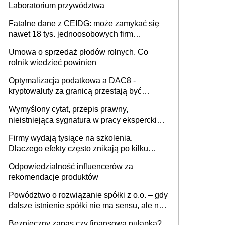
Laboratorium przywództwa
Fatalne dane z CEIDG: może zamykać się
nawet 18 tys. jednoosobowych firm
miesięcznie
Umowa o sprzedaż płodów rolnych. Co
rolnik wiedzieć powinien
Optymalizacja podatkowa a DAC8 -
kryptowaluty za granicą przestają być
niewidoczne. I co dalej?
Wymyślony cytat, przepis prawny,
nieistniejąca sygnatura w pracy eksperckiej -
sam zakup ChatGPT to nie wdrożenie AI w
Firmy wydają tysiące na szkolenia.
firmie
Dlaczego efekty często znikają po kilku
tygodniach?
Odpowiedzialność influencerów za
rekomendacje produktów
Powództwo o rozwiązanie spółki z o.o. – gdy
dalsze istnienie spółki nie ma sensu, ale nie
wszyscy wspólnicy są tego zdania
Bezpieczny zapas czy finansowa pułapka?