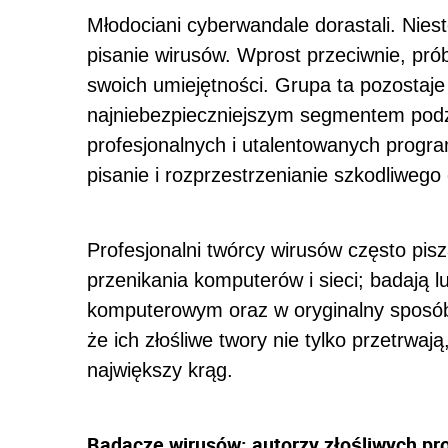
Młodociani cyberwandale dorastali. Nieste
pisanie wirusów. Wprost przeciwnie, pró
swoich umiejętności. Grupa ta pozostaje
najniebezpieczniejszym segmentem podz
profesjonalnych i utalentowanych progra
pisanie i rozprzestrzenianie szkodliweg
Profesjonalni twórcy wirusów często pi
przenikania komputerów i sieci; badają 
komputerowym oraz w oryginalny sposób
że ich złośliwe twory nie tylko przetrwają
największy krąg.
Badacze wirusów: autorzy złośliwych pr