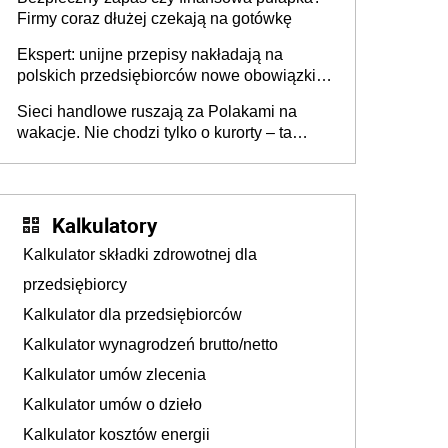
Firmy coraz dłużej czekają na gotówkę
Ekspert: unijne przepisy nakładają na
polskich przedsiębiorców nowe obowiązki w
zakresie opakowań
Sieci handlowe ruszają za Polakami na
wakacje. Nie chodzi tylko o kurorty – ta
walka o portfele klientów dzieje się także
tam, gdzie wielu spędzi urlop po cichu
Kalkulatory
Kalkulator składki zdrowotnej dla
przedsiębiorcy
Kalkulator dla przedsiębiorców
Kalkulator wynagrodzeń brutto/netto
Kalkulator umów zlecenia
Kalkulator umów o dzieło
Kalkulator kosztów energii