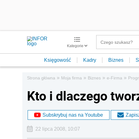
Kategorie
Księgowość
Kadry
Biznes
S
»
»
»
»
Strona główna
Moja firma
Biznes
e-Firma
Progr
Kto i dlaczego twor
Subskrybuj nas na Youtube
Zapisz
22 lipca 2008, 10:07