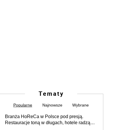
Tematy
Popularne
Najnowsze
Wybrane
Branża HoReCa w Polsce pod presją.
Restauracje toną w długach, hotele radzą
sobie lepiej [GOŚĆ INFOR.PL]