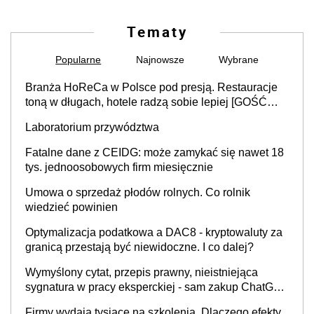
Tematy
Popularne
Najnowsze
Wybrane
Branża HoReCa w Polsce pod presją. Restauracje
toną w długach, hotele radzą sobie lepiej [GOŚĆ
INFOR.PL]
Laboratorium przywództwa
Fatalne dane z CEIDG: może zamykać się nawet 18
tys. jednoosobowych firm miesięcznie
Umowa o sprzedaż płodów rolnych. Co rolnik
wiedzieć powinien
Optymalizacja podatkowa a DAC8 - kryptowaluty za
granicą przestają być niewidoczne. I co dalej?
Wymyślony cytat, przepis prawny, nieistniejąca
sygnatura w pracy eksperckiej - sam zakup ChatGPT
to nie wdrożenie AI w firmie
Firmy wydają tysiące na szkolenia. Dlaczego efekty