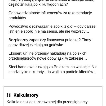
często znikają po kilku tygodniach?
Odpowiedzialność influencerów za rekomendacje
produktów
Powództwo o rozwiązanie spółki z o.o. – gdy dalsze
istnienie spółki nie ma sensu, ale nie wszyscy
wspólnicy są tego zdania
Bezpieczny zapas czy finansowa pułapka? Firmy
coraz dłużej czekają na gotówkę
Ekspert: unijne przepisy nakładają na polskich
przedsiębiorców nowe obowiązki w zakresie
opakowań
Sieci handlowe ruszają za Polakami na wakacje. Nie
chodzi tylko o kurorty – ta walka o portfele klientów
dzieje się także tam, gdzie wielu spędzi urlop po
cichu
Kalkulatory
Kalkulator składki zdrowotnej dla przedsiębiorcy