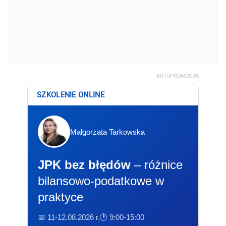
AUTOPROMOCJA
SZKOLENIE ONLINE
Małgorzata Tarkowska
JPK bez błędów
– różnice
bilansowo-podatkowe w
praktyce
📅 11-12.08.2026 r.
🕐 9:00-15:00