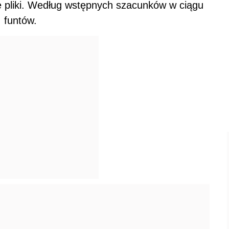
e pliki. Według wstępnych szacunków w ciągu
 funtów.
oradzić sobie z tym problemem potrzebne jest
lko problem naszego kraju, jestem przekonany
 również skorzystają na naszych badaniach i