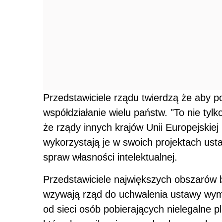
wykorzystają je w swoich projektach ust
spraw własności intelektualnej.
Przedstawiciele największych obszarów b
wzywają rząd do uchwalenia ustawy wym
od sieci osób pobierających nielegalne p
których wynika, że ponad połowa ruchu 
ściąganie plików chronionych prawem.
Dostawcy internetu wyjaśniają, że to nie 
ostrzegają eksperci problem będzie sta
generacja łączy internetowych oferując
ściągnąć np. 200 plików MP3 w niecałe 
piractwa w Wielkiej Brytanii.