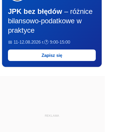
JPK bez błędów
– różnice
bilansowo-podatkowe w
praktyce
📅 11-12.08.2026 r.
🕐 9:00-15:00
Zapisz się
REKLAMA