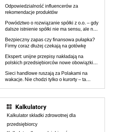
tygodniach?
Odpowiedzialność influencerów za
rekomendacje produktów
Powództwo o rozwiązanie spółki z o.o. – gdy
dalsze istnienie spółki nie ma sensu, ale nie
wszyscy wspólnicy są tego zdania
Bezpieczny zapas czy finansowa pułapka?
Firmy coraz dłużej czekają na gotówkę
Ekspert: unijne przepisy nakładają na
polskich przedsiębiorców nowe obowiązki w
zakresie opakowań
Sieci handlowe ruszają za Polakami na
wakacje. Nie chodzi tylko o kurorty – ta
walka o portfele klientów dzieje się także
tam, gdzie wielu spędzi urlop po cichu
Kalkulatory
Kalkulator składki zdrowotnej dla
przedsiębiorcy