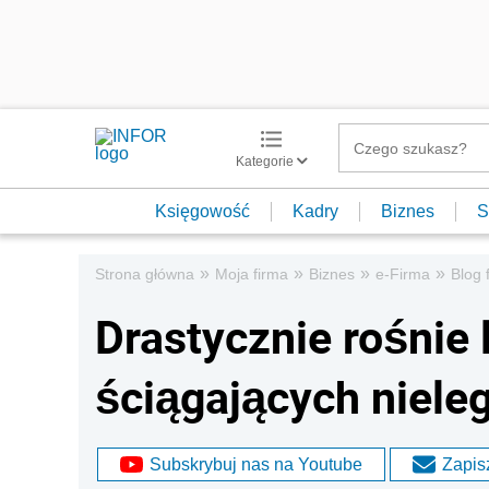
Kategorie
Księgowość
Kadry
Biznes
S
»
»
»
»
Strona główna
Moja firma
Biznes
e-Firma
Blog 
Drastycznie rośnie 
ściągających nieleg
Subskrybuj nas na Youtube
Zapisz