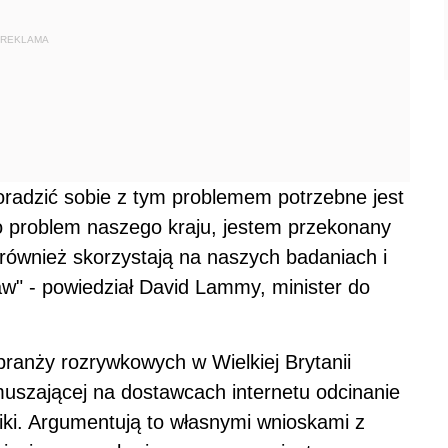
aw" - powiedział David Lammy, minister do
ranży rozrywkowych w Wielkiej Brytanii
uszającej na dostawcach internetu odcinanie
liki. Argumentują to własnymi wnioskami z
sieciowego w kraju generowana jest poprzez
ich zadaniem jest kontrolowanie sieci. Jak
le narastał. Wszystko za sprawą nowa
ych prędkość do 50Mbps pozwalających
5 minut, może znacząco rozszerzyć skalę