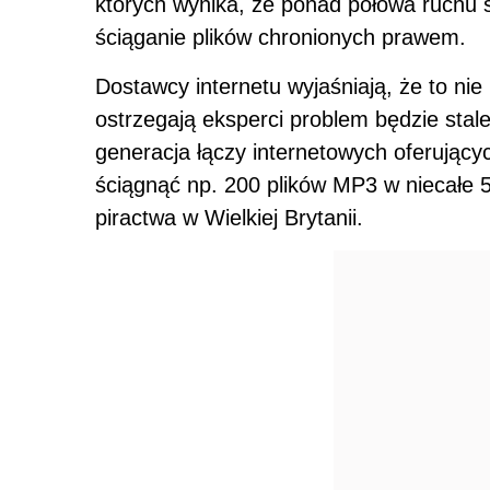
TechGazPl
Źródło:
POWIĄZANE