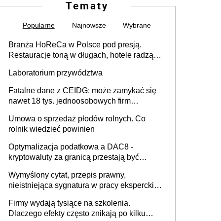
Tematy
Popularne
Najnowsze
Wybrane
Branża HoReCa w Polsce pod presją.
Restauracje toną w długach, hotele radzą
sobie lepiej [GOŚĆ INFOR.PL]
Laboratorium przywództwa
Fatalne dane z CEIDG: może zamykać się
nawet 18 tys. jednoosobowych firm
miesięcznie
Umowa o sprzedaż płodów rolnych. Co
rolnik wiedzieć powinien
Optymalizacja podatkowa a DAC8 -
kryptowaluty za granicą przestają być
niewidoczne. I co dalej?
Wymyślony cytat, przepis prawny,
nieistniejąca sygnatura w pracy eksperckiej -
sam zakup ChatGPT to nie wdrożenie AI w
Firmy wydają tysiące na szkolenia.
firmie
Dlaczego efekty często znikają po kilku