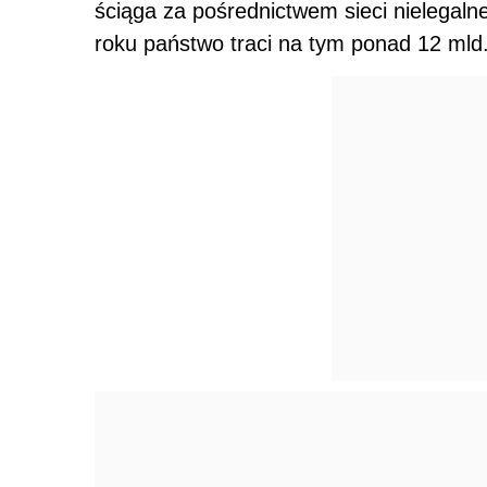
ściąga za pośrednictwem sieci nielegaln
roku państwo traci na tym ponad 12 mld.
Przedstawiciele rządu twierdzą że aby p
współdziałanie wielu państw. "To nie ty
że rządy innych krajów Unii Europejskiej