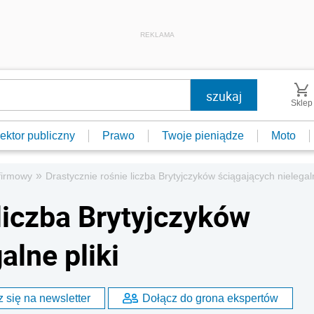
REKLAMA
Sklep
ektor publiczny
Prawo
Twoje pieniądze
Moto
»
firmowy
Drastycznie rośnie liczba Brytyjczyków ściągających nielegaln
liczba Brytyjczyków
alne pliki
 się na newsletter
Dołącz do grona ekspertów