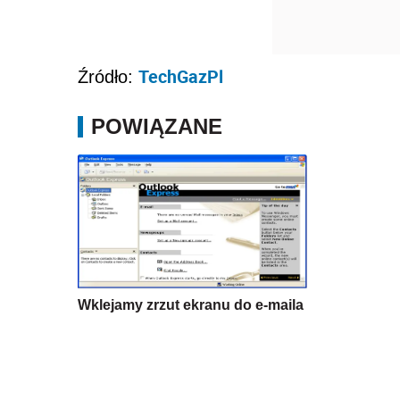
Wklejamy zrzut ekranu do e-maila
Źródło:
Własne
e-firma
internet
Wersja do druku
N
Udostępnij na Linkedin
Podzie