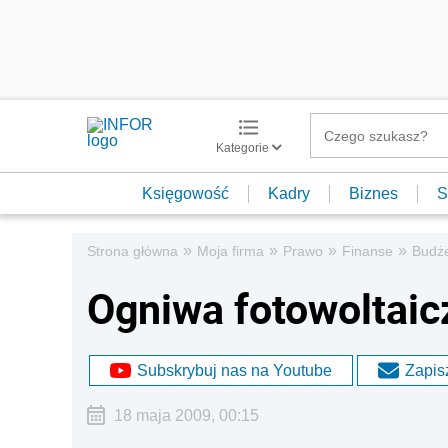
Kategorie
Księgowość
Kadry
Biznes
S
»
»
»
»
Strona główna
Moja firma
Prawo
Finanse
Budż
Ogniwa fotowoltaic
Subskrybuj nas na Youtube
Zapisz
18 maja 2009, 00:15