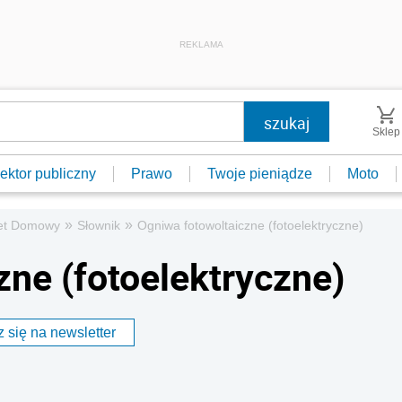
REKLAMA
Sklep
ektor publiczny
Prawo
Twoje pieniądze
Moto
»
»
et Domowy
Słownik
Ogniwa fotowoltaiczne (fotoelektryczne)
zne (fotoelektryczne)
 się na newsletter