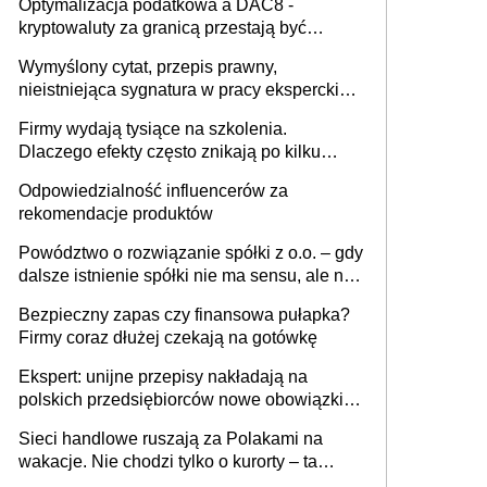
Optymalizacja podatkowa a DAC8 -
kryptowaluty za granicą przestają być
niewidoczne. I co dalej?
Wymyślony cytat, przepis prawny,
nieistniejąca sygnatura w pracy eksperckiej -
sam zakup ChatGPT to nie wdrożenie AI w
Firmy wydają tysiące na szkolenia.
firmie
Dlaczego efekty często znikają po kilku
tygodniach?
Odpowiedzialność influencerów za
rekomendacje produktów
Powództwo o rozwiązanie spółki z o.o. – gdy
dalsze istnienie spółki nie ma sensu, ale nie
wszyscy wspólnicy są tego zdania
Bezpieczny zapas czy finansowa pułapka?
Firmy coraz dłużej czekają na gotówkę
Ekspert: unijne przepisy nakładają na
polskich przedsiębiorców nowe obowiązki w
zakresie opakowań
Sieci handlowe ruszają za Polakami na
wakacje. Nie chodzi tylko o kurorty – ta
walka o portfele klientów dzieje się także