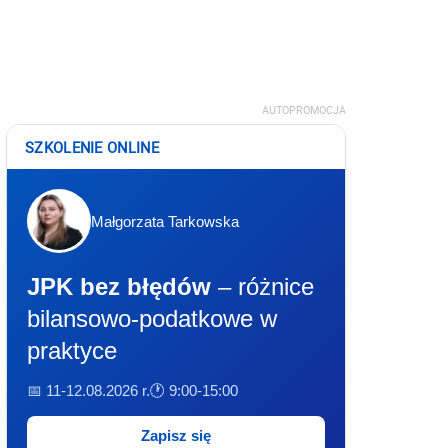
AUTOPROMOCJA
SZKOLENIE ONLINE
Małgorzata Tarkowska
JPK bez błędów
– różnice
bilansowo-podatkowe w
praktyce
📅 11-12.08.2026 r.
🕐 9:00-15:00
Zapisz się