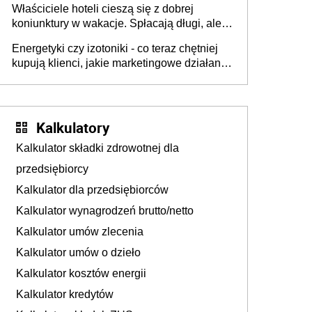
Właściciele hoteli cieszą się z dobrej
tam, gdzie wielu spędzi urlop po cichu
koniunktury w wakacje. Spłacają długi, ale
już martwią się, co będzie jesienią
Energetyki czy izotoniki - co teraz chętniej
kupują klienci, jakie marketingowe działania
podejmują sklepy
Kalkulatory
Kalkulator składki zdrowotnej dla
przedsiębiorcy
Kalkulator dla przedsiębiorców
Kalkulator wynagrodzeń brutto/netto
Kalkulator umów zlecenia
Kalkulator umów o dzieło
Kalkulator kosztów energii
Kalkulator kredytów