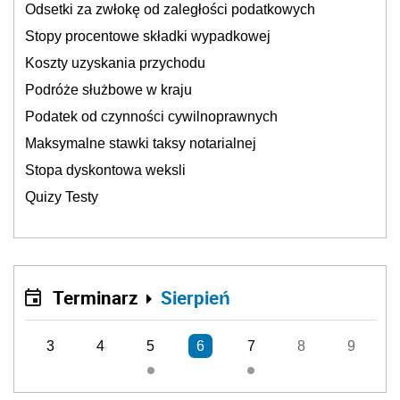
Odsetki za zwłokę od zaległości podatkowych
Stopy procentowe składki wypadkowej
Koszty uzyskania przychodu
Podróże służbowe w kraju
Podatek od czynności cywilnoprawnych
Maksymalne stawki taksy notarialnej
Stopa dyskontowa weksli
Quizy Testy
Terminarz
Sierpień
3
4
5
6
7
8
9