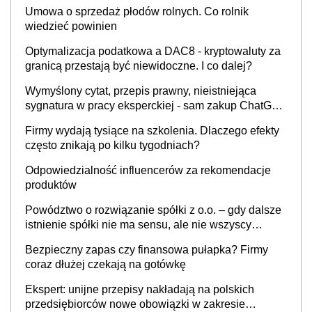
Umowa o sprzedaż płodów rolnych. Co rolnik
wiedzieć powinien
Optymalizacja podatkowa a DAC8 - kryptowaluty za
granicą przestają być niewidoczne. I co dalej?
Wymyślony cytat, przepis prawny, nieistniejąca
sygnatura w pracy eksperckiej - sam zakup ChatGPT
to nie wdrożenie AI w firmie
Firmy wydają tysiące na szkolenia. Dlaczego efekty
często znikają po kilku tygodniach?
Odpowiedzialność influencerów za rekomendacje
produktów
Powództwo o rozwiązanie spółki z o.o. – gdy dalsze
istnienie spółki nie ma sensu, ale nie wszyscy
wspólnicy są tego zdania
Bezpieczny zapas czy finansowa pułapka? Firmy
coraz dłużej czekają na gotówkę
Ekspert: unijne przepisy nakładają na polskich
przedsiębiorców nowe obowiązki w zakresie