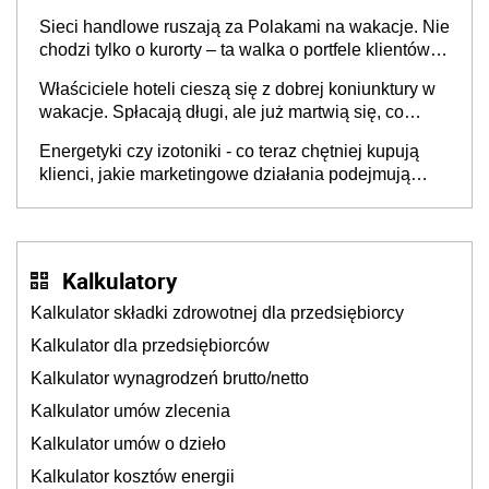
opakowań
Sieci handlowe ruszają za Polakami na wakacje. Nie
chodzi tylko o kurorty – ta walka o portfele klientów
dzieje się także tam, gdzie wielu spędzi urlop po
Właściciele hoteli cieszą się z dobrej koniunktury w
cichu
wakacje. Spłacają długi, ale już martwią się, co
będzie jesienią
Energetyki czy izotoniki - co teraz chętniej kupują
klienci, jakie marketingowe działania podejmują
sklepy
Kalkulatory
Kalkulator składki zdrowotnej dla przedsiębiorcy
Kalkulator dla przedsiębiorców
Kalkulator wynagrodzeń brutto/netto
Kalkulator umów zlecenia
Kalkulator umów o dzieło
Kalkulator kosztów energii