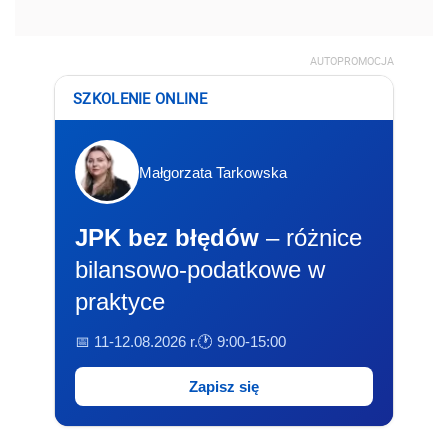
AUTOPROMOCJA
SZKOLENIE ONLINE
Małgorzata Tarkowska
JPK bez błędów
– różnice
bilansowo-podatkowe w
praktyce
📅 11-12.08.2026 r.
🕐 9:00-15:00
Zapisz się