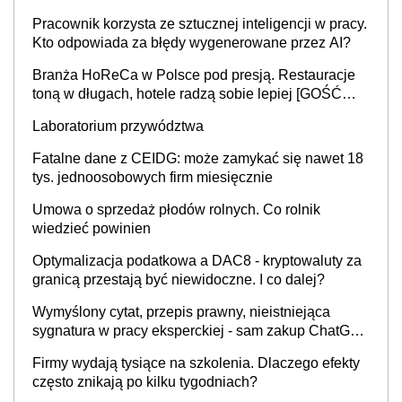
Pracownik korzysta ze sztucznej inteligencji w pracy.
Kto odpowiada za błędy wygenerowane przez AI?
Branża HoReCa w Polsce pod presją. Restauracje
toną w długach, hotele radzą sobie lepiej [GOŚĆ
INFOR.PL]
Laboratorium przywództwa
Fatalne dane z CEIDG: może zamykać się nawet 18
tys. jednoosobowych firm miesięcznie
Umowa o sprzedaż płodów rolnych. Co rolnik
wiedzieć powinien
Optymalizacja podatkowa a DAC8 - kryptowaluty za
granicą przestają być niewidoczne. I co dalej?
Wymyślony cytat, przepis prawny, nieistniejąca
sygnatura w pracy eksperckiej - sam zakup ChatGPT
to nie wdrożenie AI w firmie
Firmy wydają tysiące na szkolenia. Dlaczego efekty
często znikają po kilku tygodniach?