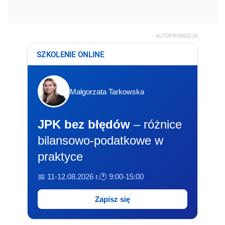
AUTOPROMOCJA
SZKOLENIE ONLINE
Małgorzata Tarkowska
JPK bez błędów
– różnice
bilansowo-podatkowe w
praktyce
📅 11-12.08.2026 r.
🕐 9:00-15:00
Zapisz się