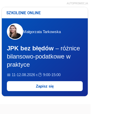
AUTOPROMOCJA
SZKOLENIE ONLINE
Małgorzata Tarkowska
JPK bez błędów
– różnice
bilansowo-podatkowe w
praktyce
📅 11-12.08.2026 r.
🕐 9:00-15:00
Zapisz się