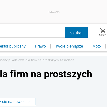
REKLAMA
Sklep
ektor publiczny
Prawo
Twoje pieniądze
Moto
icencja kolejowa dla firm na prostszych zasadach
la firm na prostszych
 się na newsletter