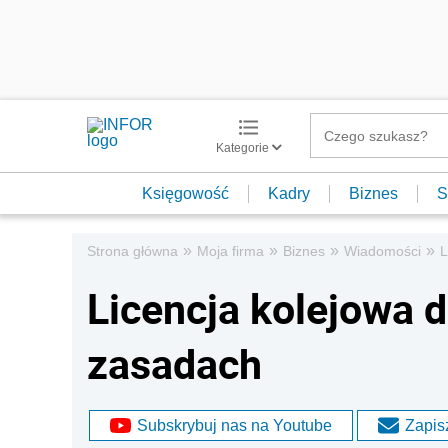
Kategorie
Księgowość
Kadry
Biznes
S
»
»
»
»
Strona główna
Moja firma
Biznes
Wiadomości
L
Licencja kolejowa d
zasadach
Subskrybuj nas na Youtube
Zapisz