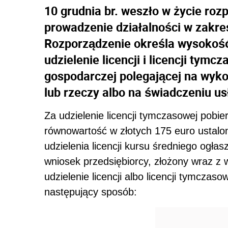
10 grudnia br. weszło w życie roz
prowadzenie działalności w zakre
Rozporządzenie określa wysokość 
udzielenie licencji i licencji tym
gospodarczej polegającej na wyk
lub rzeczy albo na świadczeniu us
Za udzielenie licencji tymczasowej pobie
równowartość w złotych 175 euro ustalo
udzielenia licencji kursu średniego ogł
wniosek przedsiębiorcy, złożony wraz z w
udzielenie licencji albo licencji tymczas
następujący sposób: