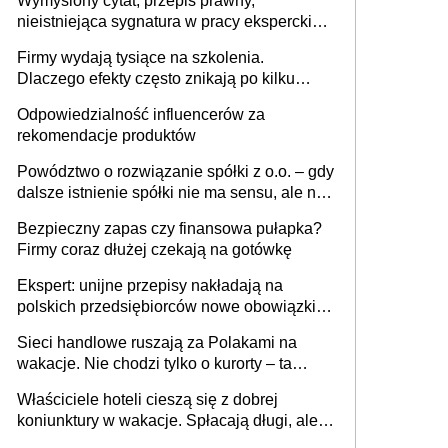
Wymyślony cytat, przepis prawny,
nieistniejąca sygnatura w pracy eksperckiej -
sam zakup ChatGPT to nie wdrożenie AI w
Firmy wydają tysiące na szkolenia.
firmie
Dlaczego efekty często znikają po kilku
tygodniach?
Odpowiedzialność influencerów za
rekomendacje produktów
Powództwo o rozwiązanie spółki z o.o. – gdy
dalsze istnienie spółki nie ma sensu, ale nie
wszyscy wspólnicy są tego zdania
Bezpieczny zapas czy finansowa pułapka?
Firmy coraz dłużej czekają na gotówkę
Ekspert: unijne przepisy nakładają na
polskich przedsiębiorców nowe obowiązki w
zakresie opakowań
Sieci handlowe ruszają za Polakami na
wakacje. Nie chodzi tylko o kurorty – ta
walka o portfele klientów dzieje się także
Właściciele hoteli cieszą się z dobrej
tam, gdzie wielu spędzi urlop po cichu
koniunktury w wakacje. Spłacają długi, ale
już martwią się, co będzie jesienią