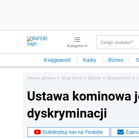
Kategorie
Księgowość
Kadry
Biznes
S
»
»
»
»
Strona główna
Moja firma
Biznes
Wiadomości
U
Ustawa kominowa j
dyskryminacji
Subskrybuj nas na Youtube
Zapisz