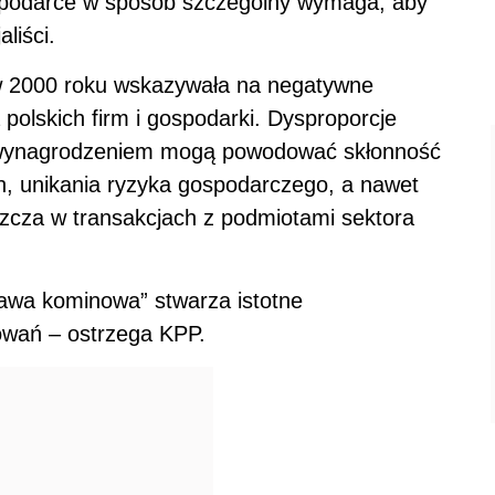
ospodarce w sposób szczególny wymaga, aby
liści.
w 2000 roku wskazywała na negatywne
polskich firm i gospodarki. Dysproporcje
 wynagrodzeniem mogą powodować skłonność
 unikania ryzyka gospodarczego, a nawet
szcza w transakcjach z podmiotami sektora
tawa kominowa” stwarza istotne
owań – ostrzega KPP.