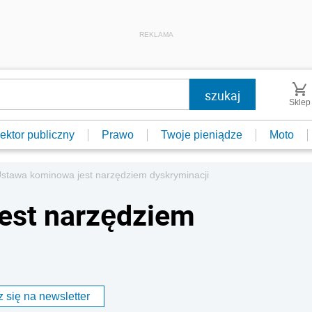
REKLAMA
Sklep
ektor publiczny
Prawo
Twoje pieniądze
Moto
stawa kominowa jest narzędziem dyskryminacji
est narzędziem
 się na newsletter