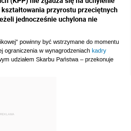
h (KPP) nie zgadza się na uchylenie
kształtowania przyrostu przeciętnych
eżeli jednocześnie uchylona nie
nikowej” powinny być wstrzymane do momentu
cej ograniczenia w wynagrodzeniach
kadry
owym udziałem Skarbu Państwa – przekonuje
REKLAMA