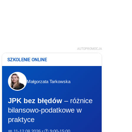
AUTOPROMOCJA
SZKOLENIE ONLINE
Małgorzata Tarkowska
JPK bez błędów
– różnice
bilansowo-podatkowe w
praktyce
📅 11-12.08.2026 r.
🕐 9:00-15:00