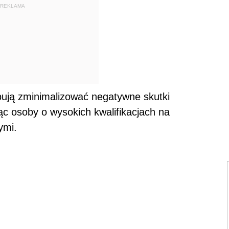
REKLAMA
bują zminimalizować negatywne skutki
ąc osoby o wysokich kwalifikacjach na
ymi.