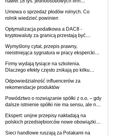
nawet 18 tys. jednoosobowych firm
miesięcznie
Umowa o sprzedaż płodów rolnych. Co
rolnik wiedzieć powinien
Optymalizacja podatkowa a DAC8 -
kryptowaluty za granicą przestają być
niewidoczne. I co dalej?
Wymyślony cytat, przepis prawny,
nieistniejąca sygnatura w pracy eksperckiej -
sam zakup ChatGPT to nie wdrożenie AI w
Firmy wydają tysiące na szkolenia.
firmie
Dlaczego efekty często znikają po kilku
tygodniach?
Odpowiedzialność influencerów za
rekomendacje produktów
Powództwo o rozwiązanie spółki z o.o. – gdy
dalsze istnienie spółki nie ma sensu, ale nie
wszyscy wspólnicy są tego zdania
Ekspert: unijne przepisy nakładają na
polskich przedsiębiorców nowe obowiązki w
zakresie opakowań
Sieci handlowe ruszają za Polakami na