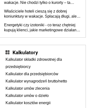
wakacje. Nie chodzi tylko o kurorty – ta
walka o portfele klientów dzieje się także
Właściciele hoteli cieszą się z dobrej
tam, gdzie wielu spędzi urlop po cichu
koniunktury w wakacje. Spłacają długi, ale
już martwią się, co będzie jesienią
Energetyki czy izotoniki - co teraz chętniej
kupują klienci, jakie marketingowe działania
podejmują sklepy
Kalkulatory
Kalkulator składki zdrowotnej dla
przedsiębiorcy
Kalkulator dla przedsiębiorców
Kalkulator wynagrodzeń brutto/netto
Kalkulator umów zlecenia
Kalkulator umów o dzieło
Kalkulator kosztów energii