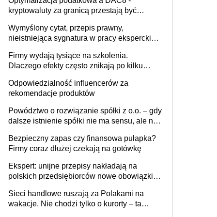
Optymalizacja podatkowa a DAC8 -
kryptowaluty za granicą przestają być
niewidoczne. I co dalej?
Wymyślony cytat, przepis prawny,
nieistniejąca sygnatura w pracy eksperckiej -
sam zakup ChatGPT to nie wdrożenie AI w
Firmy wydają tysiące na szkolenia.
firmie
Dlaczego efekty często znikają po kilku
tygodniach?
Odpowiedzialność influencerów za
rekomendacje produktów
Powództwo o rozwiązanie spółki z o.o. – gdy
dalsze istnienie spółki nie ma sensu, ale nie
wszyscy wspólnicy są tego zdania
Bezpieczny zapas czy finansowa pułapka?
Firmy coraz dłużej czekają na gotówkę
Ekspert: unijne przepisy nakładają na
polskich przedsiębiorców nowe obowiązki w
zakresie opakowań
Sieci handlowe ruszają za Polakami na
wakacje. Nie chodzi tylko o kurorty – ta
walka o portfele klientów dzieje się także