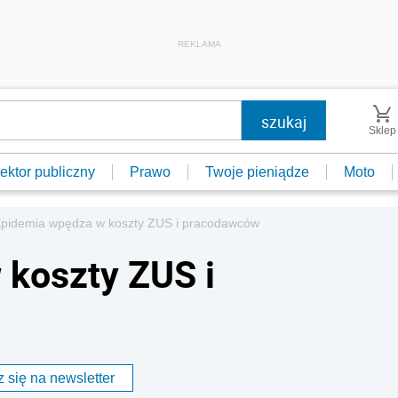
REKLAMA
Sklep
ektor publiczny
Prawo
Twoje pieniądze
Moto
pidemia wpędza w koszty ZUS i pracodawców
 koszty ZUS i
 się na newsletter