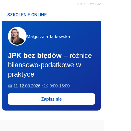
AUTOPROMOCJA
SZKOLENIE ONLINE
Małgorzata Tarkowska
JPK bez błędów
– różnice
bilansowo-podatkowe w
praktyce
📅 11-12.08.2026 r.
🕐 9:00-15:00
Zapisz się