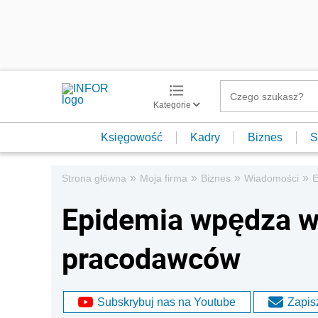
Kategorie
Księgowość
Kadry
Biznes
S
»
»
»
»
Strona główna
Moja firma
Biznes
Wiadomości
E
Epidemia wpędza w
pracodawców
Subskrybuj nas na Youtube
Zapisz