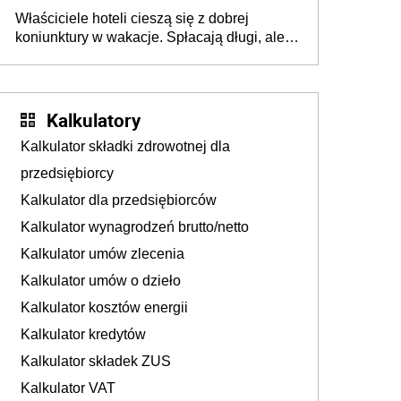
walka o portfele klientów dzieje się także
Właściciele hoteli cieszą się z dobrej
tam, gdzie wielu spędzi urlop po cichu
koniunktury w wakacje. Spłacają długi, ale
już martwią się, co będzie jesienią
Kalkulatory
Kalkulator składki zdrowotnej dla
przedsiębiorcy
Kalkulator dla przedsiębiorców
Kalkulator wynagrodzeń brutto/netto
Kalkulator umów zlecenia
Kalkulator umów o dzieło
Kalkulator kosztów energii
Kalkulator kredytów
Kalkulator składek ZUS
Kalkulator VAT