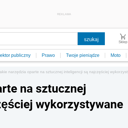
REKLAMA
Sklep
ektor publiczny
Prawo
Twoje pieniądze
Moto
akie narzędzia oparte na sztucznej inteligencji są najczęściej wykorzy
rte na sztucznej
częściej wykorzystywane