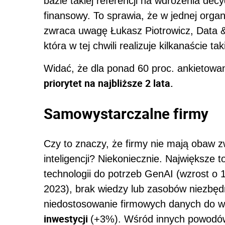
bazie takiej referencji na wdrożenia decy
finansowy. To sprawia, że w jednej orga
zwraca uwagę Łukasz Piotrowicz, Data & 
która w tej chwili realizuje kilkanaście 
Widać, że dla ponad 60 proc. ankietowan
priorytet na najbliższe 2 lata.
Samowystarczalne firmy
Czy to znaczy, że firmy nie mają obaw 
inteligencji? Niekoniecznie. Największe
technologii do potrzeb GenAI (wzrost o 
2023), brak wiedzy lub zasobów niezbę
niedostosowanie firmowych danych do
inwestycji
(+3%). Wśród innych powodów