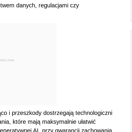
stwem danych, regulacjami czy
REKLAMA
co i przeszkody dostrzegają technologiczni
ania, które mają maksymalnie ułatwić
eneratywnej AI, przy gwarancji zachowania