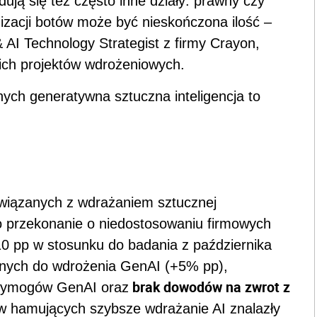
dują się też często inne działy: prawny czy
nizacji botów może być nieskończona ilość –
AI Technology Strategist z firmy Crayon,
takich projektów wdrożeniowych.
ych generatywna sztuczna inteligencja to
związanych z wdrażaniem sztucznej
 to przekonanie o niedostosowaniu firmowych
10 pp w stosunku do badania z października
dnych do wdrożenia GenAI (+5% pp),
brak dowodów na zwrot z
 wymogów GenAI oraz
 hamujących szybsze wdrażanie AI znalazły