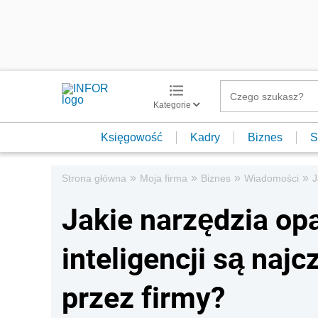
Kategorie
Księgowość
Kadry
Biznes
S
»
»
»
»
Strona główna
Moja firma
Biznes
Wiadomości
J
Jakie narzędzia opa
inteligencji są naj
przez firmy?