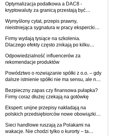
Optymalizacja podatkowa a DAC8 -
kryptowaluty za granicą przestają być
niewidoczne. I co dalej?
Wymyślony cytat, przepis prawny,
nieistniejąca sygnatura w pracy eksperckiej -
sam zakup ChatGPT to nie wdrożenie AI w
Firmy wydają tysiące na szkolenia.
firmie
Dlaczego efekty często znikają po kilku
tygodniach?
Odpowiedzialność influencerów za
rekomendacje produktów
Powództwo o rozwiązanie spółki z o.o. – gdy
dalsze istnienie spółki nie ma sensu, ale nie
wszyscy wspólnicy są tego zdania
Bezpieczny zapas czy finansowa pułapka?
Firmy coraz dłużej czekają na gotówkę
Ekspert: unijne przepisy nakładają na
polskich przedsiębiorców nowe obowiązki w
zakresie opakowań
Sieci handlowe ruszają za Polakami na
wakacje. Nie chodzi tylko o kurorty – ta