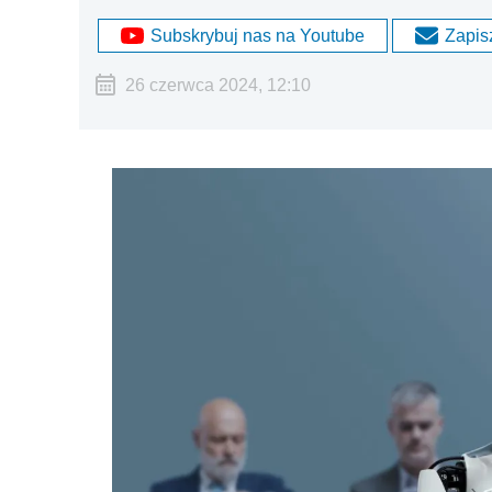
Subskrybuj nas na Youtube
Zapisz
26 czerwca 2024, 12:10