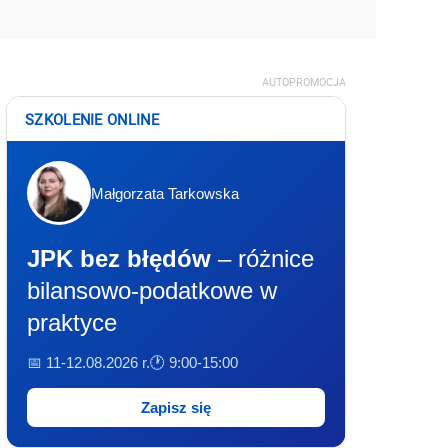
AUTOPROMOCJA
SZKOLENIE ONLINE
Małgorzata Tarkowska
JPK bez błędów
– różnice
bilansowo-podatkowe w
praktyce
📅 11-12.08.2026 r.
🕐 9:00-15:00
Zapisz się