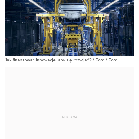
Jak finansować innowacje, aby się rozwijać?
/
Ford
/
Ford