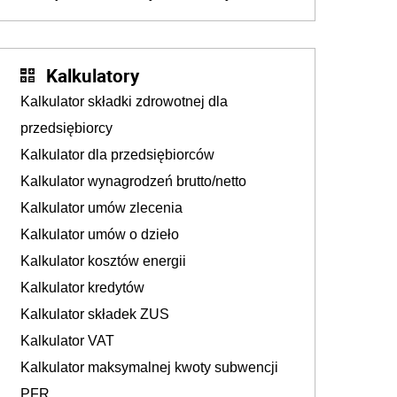
walka o portfele klientów dzieje się także
tam, gdzie wielu spędzi urlop po cichu
Kalkulatory
Kalkulator składki zdrowotnej dla
przedsiębiorcy
Kalkulator dla przedsiębiorców
Kalkulator wynagrodzeń brutto/netto
Kalkulator umów zlecenia
Kalkulator umów o dzieło
Kalkulator kosztów energii
Kalkulator kredytów
Kalkulator składek ZUS
Kalkulator VAT
Kalkulator maksymalnej kwoty subwencji
PFR