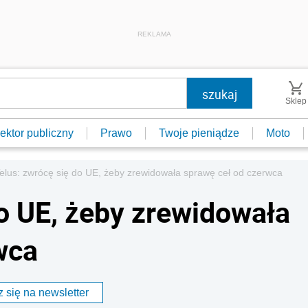
REKLAMA
Sklep
ektor publiczny
Prawo
Twoje pieniądze
Moto
elus: zwrócę się do UE, żeby zrewidowała sprawę ceł od czerwca
do UE, żeby zrewidowała
wca
 się na newsletter