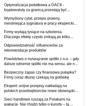
Optymalizacja podatkowa a DAC8 -
kryptowaluty za granicą przestają być
niewidoczne. I co dalej?
Wymyślony cytat, przepis prawny,
nieistniejąca sygnatura w pracy eksperckiej -
sam zakup ChatGPT to nie wdrożenie AI w
Firmy wydają tysiące na szkolenia.
firmie
Dlaczego efekty często znikają po kilku
tygodniach?
Odpowiedzialność influencerów za
rekomendacje produktów
Powództwo o rozwiązanie spółki z o.o. – gdy
dalsze istnienie spółki nie ma sensu, ale nie
wszyscy wspólnicy są tego zdania
Bezpieczny zapas czy finansowa pułapka?
Firmy coraz dłużej czekają na gotówkę
Ekspert: unijne przepisy nakładają na
polskich przedsiębiorców nowe obowiązki w
zakresie opakowań
Sieci handlowe ruszają za Polakami na
wakacje. Nie chodzi tylko o kurorty – ta