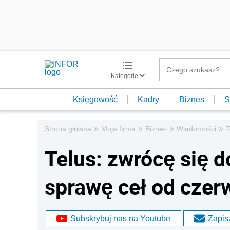
Kategorie
Księgowość
Kadry
Biznes
S
»
»
»
»
Strona główna
Moja firma
Biznes
Wiadomości
T
Telus: zwrócę się 
sprawę ceł od czer
Subskrybuj nas na Youtube
Zapisz