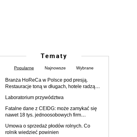
Tematy
Popularne
Najnowsze
Wybrane
Branża HoReCa w Polsce pod presją.
Restauracje toną w długach, hotele radzą
sobie lepiej [GOŚĆ INFOR.PL]
Laboratorium przywództwa
Fatalne dane z CEIDG: może zamykać się
nawet 18 tys. jednoosobowych firm
miesięcznie
Umowa o sprzedaż płodów rolnych. Co
rolnik wiedzieć powinien