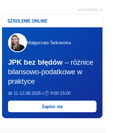
AUTOPROMOCJA
SZKOLENIE ONLINE
Małgorzata Tarkowska
JPK bez błędów
– różnice
bilansowo-podatkowe w
praktyce
📅 11-12.08.2026 r.
🕐 9:00-15:00
Zapisz się