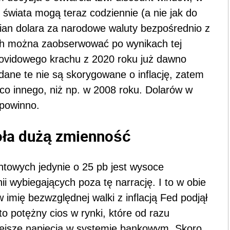
 świata mogą teraz codziennie (a nie jak do
ian dolara za narodowe waluty bezpośrednio z
ch można zaobserwować po wynikach tej
covidowego krachu z 2020 roku już dawno
dane te nie są skorygowane o inflację, zatem
e co innego, niż np. w 2008 roku. Dolarów w
 powinno.
ła dużą zmienność
towych jedynie o 25 pb jest wysoce
i wybiegających poza tę narrację. I to w obie
imię bezwzględnej walki z inflacją Fed podjął
o potężny cios w rynki, które od razu
niejsze napięcia w systemie bankowym. Skoro