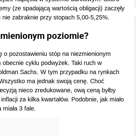
my (ze spadającą wartością obligacji) zaczęły
ć nie zabraknie przy stopach 5,00-5,25%.
ezmienionym poziomie?
ę o pozostawieniu stóp na niezmienionym
m obecnie cyklu podwyżek. Taki ruch w
Goldman Sachs. W tym przypadku na rynkach
 Wszystko ma jednak swoją cenę. Choć
decyzją nieco zredukowane, ową ceną byłby
 inflacji za kilka kwartałów. Podobnie, jak miało
a miała 3 fale.