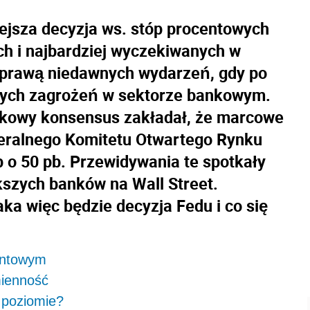
iejsza decyzja ws. stóp procentowych
ch i najbardziej wyczekiwanych w
 sprawą niedawnych wydarzeń, gdy po
owych zagrożeń w sektorze bankowym.
nkowy konsensus zakładał, że marcowe
eralnego Komitetu Otwartego Rynku
 o 50 pb. Przewidywania te spotkały
ększych banków na Wall Street.
aka więc będzie decyzja Fedu i co się
ontowym
ienność
 poziomie?