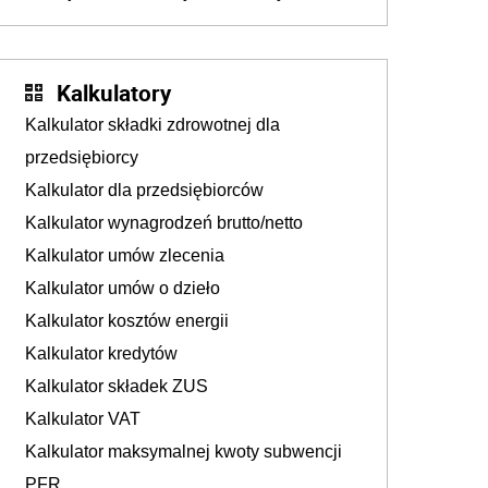
walka o portfele klientów dzieje się także
tam, gdzie wielu spędzi urlop po cichu
Kalkulatory
Kalkulator składki zdrowotnej dla
przedsiębiorcy
Kalkulator dla przedsiębiorców
Kalkulator wynagrodzeń brutto/netto
Kalkulator umów zlecenia
Kalkulator umów o dzieło
Kalkulator kosztów energii
Kalkulator kredytów
Kalkulator składek ZUS
Kalkulator VAT
Kalkulator maksymalnej kwoty subwencji
PFR