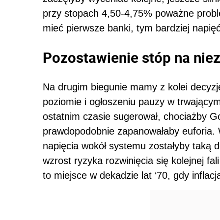
przy stopach 4,50-4,75% poważne proble
mieć pierwsze banki, tym bardziej napię
Pozostawienie stóp na ni
Na drugim biegunie mamy z kolei decyzj
poziomie i ogłoszeniu pauzy w trwający
ostatnim czasie sugerował, chociażby 
prawdopodobnie zapanowałaby euforia.
napięcia wokół systemu zostałyby taką 
wzrost ryzyka rozwinięcia się kolejnej fali
to miejsce w dekadzie lat ‘70, gdy inflacj