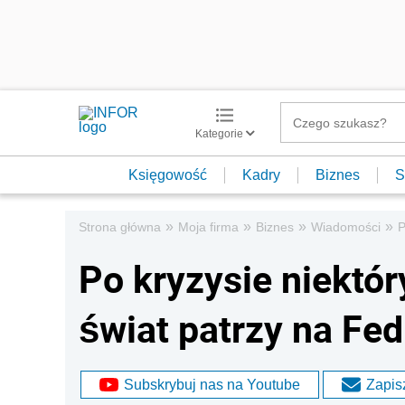
Kategorie
Księgowość
Kadry
Biznes
S
»
»
»
»
Strona główna
Moja firma
Biznes
Wiadomości
P
Po kryzysie niektó
świat patrzy na Fed
Subskrybuj nas na Youtube
Zapisz