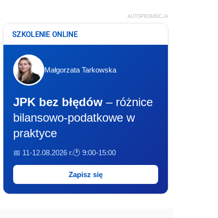
AUTOPROMOCJA
SZKOLENIE ONLINE
Małgorzata Tarkowska
JPK bez błędów
– różnice
bilansowo-podatkowe w
praktyce
📅 11-12.08.2026 r.
🕐 9:00-15:00
Zapisz się