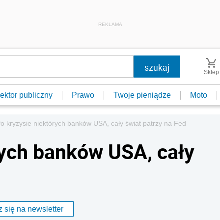
REKLAMA
Sklep
ektor publiczny
Prawo
Twoje pieniądze
Moto
o kryzysie niektórych banków USA, cały świat patrzy na Fed
rych banków USA, cały
 się na newsletter