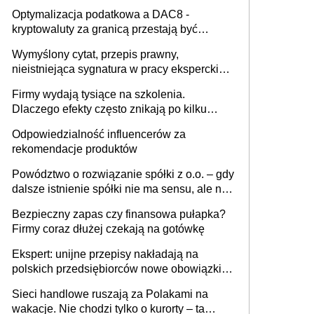
Optymalizacja podatkowa a DAC8 -
kryptowaluty za granicą przestają być
niewidoczne. I co dalej?
Wymyślony cytat, przepis prawny,
nieistniejąca sygnatura w pracy eksperckiej -
sam zakup ChatGPT to nie wdrożenie AI w
Firmy wydają tysiące na szkolenia.
firmie
Dlaczego efekty często znikają po kilku
tygodniach?
Odpowiedzialność influencerów za
rekomendacje produktów
Powództwo o rozwiązanie spółki z o.o. – gdy
dalsze istnienie spółki nie ma sensu, ale nie
wszyscy wspólnicy są tego zdania
Bezpieczny zapas czy finansowa pułapka?
Firmy coraz dłużej czekają na gotówkę
Ekspert: unijne przepisy nakładają na
polskich przedsiębiorców nowe obowiązki w
zakresie opakowań
Sieci handlowe ruszają za Polakami na
wakacje. Nie chodzi tylko o kurorty – ta