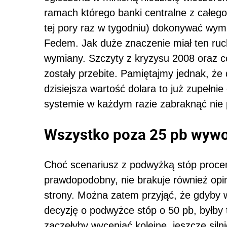
ramach którego banki centralne z całego
tej pory raz w tygodniu) dokonywać wym
Fedem. Jak duże znaczenie miał ten ru
wymiany. Szczyty z kryzysu 2008 oraz 
zostały przebite. Pamiętajmy jednak, że 
dzisiejsza wartość dolara to już zupełni
systemie w każdym razie zabraknąć nie
Wszystko poza 25 pb wywo
Choć scenariusz z podwyżką stóp procen
prawdopodobny, nie brakuje również opini
strony. Można zatem przyjąć, że gdyby w 
decyzję o podwyżce stóp o 50 pb, byłby t
zaczęłyby wyceniać kolejne, jeszcze sil