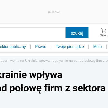
REKLAMA
Sklep
ektor publiczny
Prawo
Twoje pieniądze
Moto
aport: wojna na Ukrainie wpływa negatywnie na ponad połowę firm z 
krainie wpływa
d połowę firm z sektora