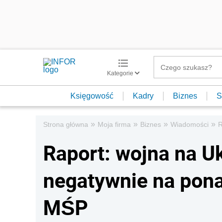
Kategorie
Księgowość
Kadry
Biznes
S
»
»
»
»
Strona główna
Moja firma
Biznes
Wiadomości
R
Raport: wojna na U
negatywnie na pona
MŚP