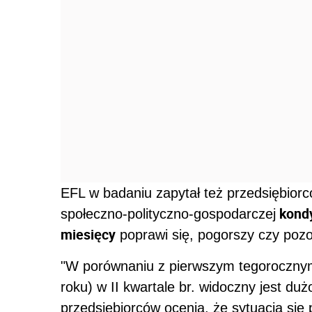
EFL w badaniu zapytał też przedsiębiorc
kondy
społeczno-polityczno-gospodarczej
miesięcy
poprawi się, pogorszy czy pozo
"W porównaniu z pierwszym tegoroczny
roku) w II kwartale br. widoczny jest du
przedsiębiorców ocenia, że sytuacja się 