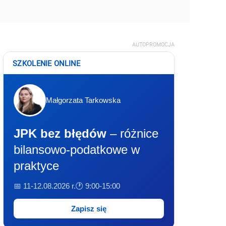
AUTOPROMOCJA
SZKOLENIE ONLINE
Małgorzata Tarkowska
JPK bez błędów
– różnice
bilansowo-podatkowe w
praktyce
📅 11-12.08.2026 r.
🕐 9:00-15:00
Zapisz się