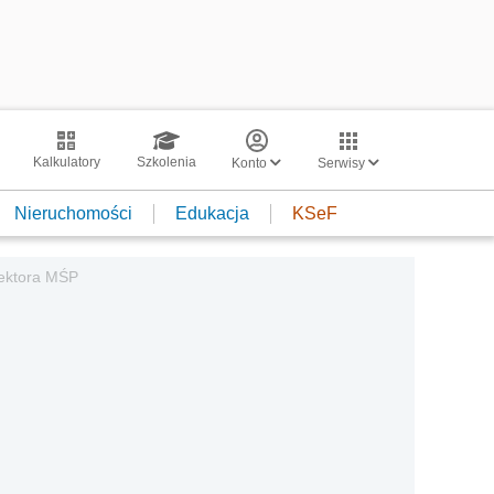
Kalkulatory
Szkolenia
Konto
Serwisy
Nieruchomości
Edukacja
KSeF
sektora MŚP