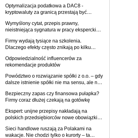
Optymalizacja podatkowa a DAC8 -
kryptowaluty za granicą przestają być
niewidoczne. I co dalej?
Wymyślony cytat, przepis prawny,
nieistniejąca sygnatura w pracy eksperckiej -
sam zakup ChatGPT to nie wdrożenie AI w
Firmy wydają tysiące na szkolenia.
firmie
Dlaczego efekty często znikają po kilku
tygodniach?
Odpowiedzialność influencerów za
rekomendacje produktów
Powództwo o rozwiązanie spółki z o.o. – gdy
dalsze istnienie spółki nie ma sensu, ale nie
wszyscy wspólnicy są tego zdania
Bezpieczny zapas czy finansowa pułapka?
Firmy coraz dłużej czekają na gotówkę
Ekspert: unijne przepisy nakładają na
polskich przedsiębiorców nowe obowiązki w
zakresie opakowań
Sieci handlowe ruszają za Polakami na
wakacje. Nie chodzi tylko o kurorty – ta