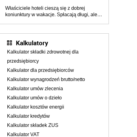
walka o portfele klientów dzieje się także
Właściciele hoteli cieszą się z dobrej
tam, gdzie wielu spędzi urlop po cichu
koniunktury w wakacje. Spłacają długi, ale
już martwią się, co będzie jesienią
Kalkulatory
Kalkulator składki zdrowotnej dla
przedsiębiorcy
Kalkulator dla przedsiębiorców
Kalkulator wynagrodzeń brutto/netto
Kalkulator umów zlecenia
Kalkulator umów o dzieło
Kalkulator kosztów energii
Kalkulator kredytów
Kalkulator składek ZUS
Kalkulator VAT