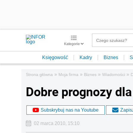
Kategorie
Księgowość
Kadry
Biznes
S
»
»
»
»
Strona główna
Moja firma
Biznes
Wiadomości
D
Dobre prognozy dla
Subskrybuj nas na Youtube
Zapisz
02 marca 2010, 15:10