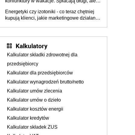
koniunktury w wakacje. Spłacają długi, ale
już martwią się, co będzie jesienią
Energetyki czy izotoniki - co teraz chętniej
kupują klienci, jakie marketingowe działania
podejmują sklepy
Kalkulatory
Kalkulator składki zdrowotnej dla
przedsiębiorcy
Kalkulator dla przedsiębiorców
Kalkulator wynagrodzeń brutto/netto
Kalkulator umów zlecenia
Kalkulator umów o dzieło
Kalkulator kosztów energii
Kalkulator kredytów
Kalkulator składek ZUS