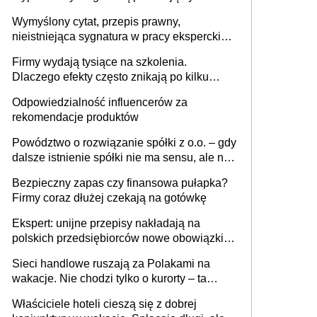
niewidoczne. I co dalej?
Wymyślony cytat, przepis prawny,
nieistniejąca sygnatura w pracy eksperckiej -
sam zakup ChatGPT to nie wdrożenie AI w
Firmy wydają tysiące na szkolenia.
firmie
Dlaczego efekty często znikają po kilku
tygodniach?
Odpowiedzialność influencerów za
rekomendacje produktów
Powództwo o rozwiązanie spółki z o.o. – gdy
dalsze istnienie spółki nie ma sensu, ale nie
wszyscy wspólnicy są tego zdania
Bezpieczny zapas czy finansowa pułapka?
Firmy coraz dłużej czekają na gotówkę
Ekspert: unijne przepisy nakładają na
polskich przedsiębiorców nowe obowiązki w
zakresie opakowań
Sieci handlowe ruszają za Polakami na
wakacje. Nie chodzi tylko o kurorty – ta
walka o portfele klientów dzieje się także
Właściciele hoteli cieszą się z dobrej
tam, gdzie wielu spędzi urlop po cichu