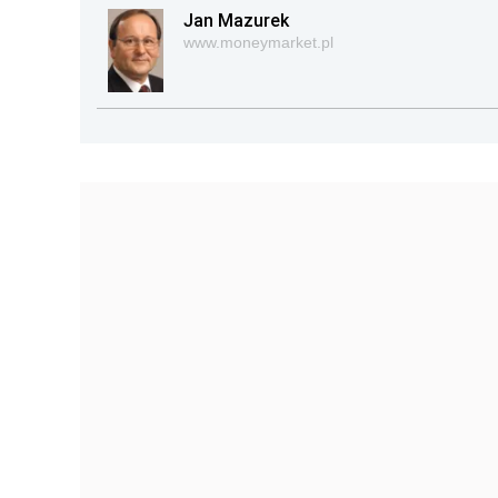
Jan Mazurek
www.moneymarket.pl