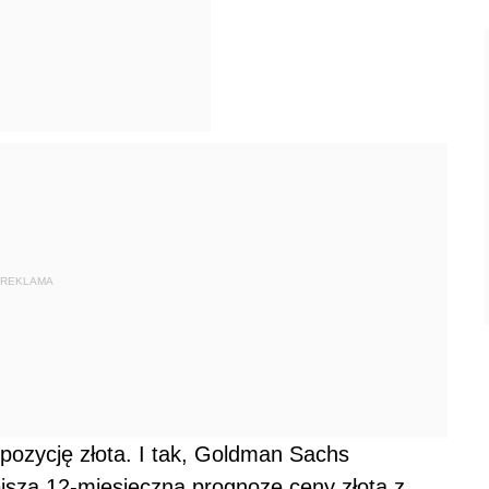
REKLAMA
 pozycję złota. I tak, Goldman Sachs
jszą 12-miesięczną prognozę ceny złota z