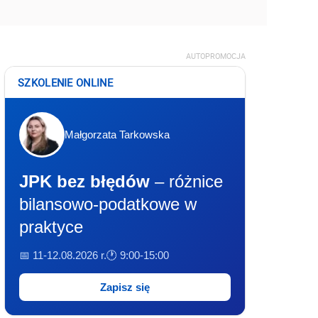
AUTOPROMOCJA
SZKOLENIE ONLINE
Małgorzata Tarkowska
JPK bez błędów
– różnice
bilansowo-podatkowe w
praktyce
📅 11-12.08.2026 r.
🕐 9:00-15:00
Zapisz się