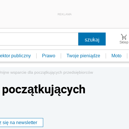
REKLAMA
Sklep
ektor publiczny
Prawo
Twoje pieniądze
Moto
nijne wsparcie dla początkujących przedsiębiorców
a początkujących
 się na newsletter