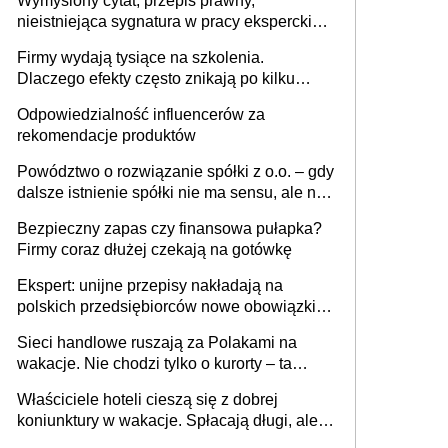
Wymyślony cytat, przepis prawny,
nieistniejąca sygnatura w pracy eksperckiej -
sam zakup ChatGPT to nie wdrożenie AI w
Firmy wydają tysiące na szkolenia.
firmie
Dlaczego efekty często znikają po kilku
tygodniach?
Odpowiedzialność influencerów za
rekomendacje produktów
Powództwo o rozwiązanie spółki z o.o. – gdy
dalsze istnienie spółki nie ma sensu, ale nie
wszyscy wspólnicy są tego zdania
Bezpieczny zapas czy finansowa pułapka?
Firmy coraz dłużej czekają na gotówkę
Ekspert: unijne przepisy nakładają na
polskich przedsiębiorców nowe obowiązki w
zakresie opakowań
Sieci handlowe ruszają za Polakami na
wakacje. Nie chodzi tylko o kurorty – ta
walka o portfele klientów dzieje się także
Właściciele hoteli cieszą się z dobrej
tam, gdzie wielu spędzi urlop po cichu
koniunktury w wakacje. Spłacają długi, ale
już martwią się, co będzie jesienią