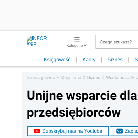
Kategorie
Księgowość
Kadry
Biznes
S
»
»
»
»
Strona główna
Moja firma
Biznes
Wiadomości
U
Unijne wsparcie dl
przedsiębiorców
Subskrybuj nas na Youtube
Zapisz