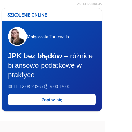
AUTOPROMOCJA
SZKOLENIE ONLINE
Małgorzata Tarkowska
JPK bez błędów
– różnice
bilansowo-podatkowe w
praktyce
📅 11-12.08.2026 r.
🕐 9:00-15:00
Zapisz się