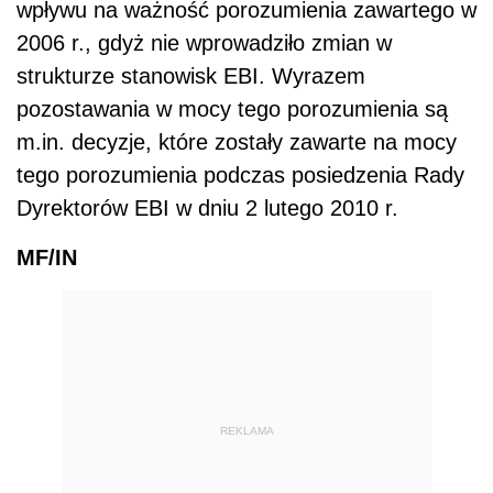
REKLAMA
Zobacz także:
Finanse osobiste Wieszjak.pl
POWIĄZANE