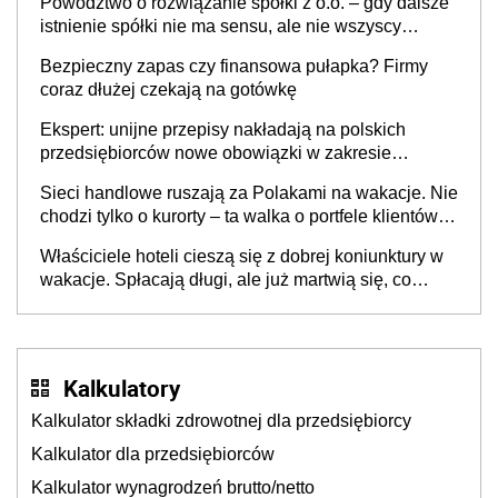
będzie jesienią
Kalkulatory
Kalkulator składki zdrowotnej dla przedsiębiorcy
Kalkulator dla przedsiębiorców
Kalkulator wynagrodzeń brutto/netto
Kalkulator umów zlecenia
Kalkulator umów o dzieło
Kalkulator kosztów energii
Kalkulator kredytów
Kalkulator składek ZUS
Kalkulator VAT
Kalkulator maksymalnej kwoty subwencji PFR
Kalkulator ilości dni
Kalkulator dat