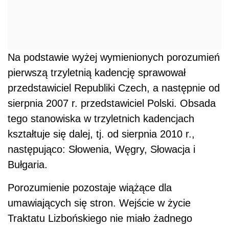
następująco: Słowenia, Węgry, Słowacja i
Bułgaria.
Porozumienie pozostaje wiążące dla
umawiających się stron. Wejście w życie
Traktatu Lizbońskiego nie miało żadnego
wpływu na ważność porozumienia zawartego w
2006 r., gdyż nie wprowadziło zmian w
strukturze stanowisk EBI. Wyrazem
pozostawania w mocy tego porozumienia są
m.in. decyzje, które zostały zawarte na mocy
tego porozumienia podczas posiedzenia Rady
Dyrektorów EBI w dniu 2 lutego 2010 r.
MF/IN