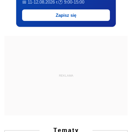
Tematy
Popularne
Najnowsze
Wybrane
Laboratorium przywództwa
Fatalne dane z CEIDG: może zamykać się nawet 18
tys. jednoosobowych firm miesięcznie
Umowa o sprzedaż płodów rolnych. Co rolnik
wiedzieć powinien
Optymalizacja podatkowa a DAC8 - kryptowaluty za
granicą przestają być niewidoczne. I co dalej?