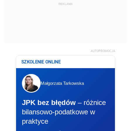
Małgorzata Tarkowska
JPK bez błędów
– różnice
bilansowo-podatkowe w
praktyce
📅 11-12.08.2026 r.
🕐 9:00-15:00
Zapisz się
REKLAMA