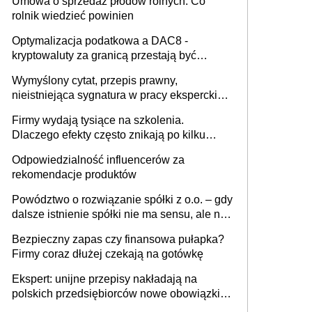
Umowa o sprzedaż płodów rolnych. Co
rolnik wiedzieć powinien
Optymalizacja podatkowa a DAC8 -
kryptowaluty za granicą przestają być
niewidoczne. I co dalej?
Wymyślony cytat, przepis prawny,
nieistniejąca sygnatura w pracy eksperckiej -
sam zakup ChatGPT to nie wdrożenie AI w
Firmy wydają tysiące na szkolenia.
firmie
Dlaczego efekty często znikają po kilku
tygodniach?
Odpowiedzialność influencerów za
rekomendacje produktów
Powództwo o rozwiązanie spółki z o.o. – gdy
dalsze istnienie spółki nie ma sensu, ale nie
wszyscy wspólnicy są tego zdania
Bezpieczny zapas czy finansowa pułapka?
Firmy coraz dłużej czekają na gotówkę
Ekspert: unijne przepisy nakładają na
polskich przedsiębiorców nowe obowiązki w
zakresie opakowań