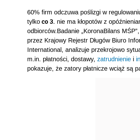
60% firm odczuwa poślizgi w regulowani
co 3.
tylko
nie ma kłopotów z opóźnieniam
odbiorców.Badanie „KoronaBilans MŚP”,
przez Krajowy Rejestr Długów Biuro Inf
International, analizuje przekrojowo sytu
m.in. płatności, dostawy,
zatrudnienie
i
i
pokazuje, że zatory płatnicze wciąż są 