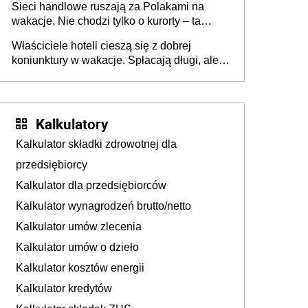
Sieci handlowe ruszają za Polakami na
wakacje. Nie chodzi tylko o kurorty – ta
walka o portfele klientów dzieje się także
Właściciele hoteli cieszą się z dobrej
tam, gdzie wielu spędzi urlop po cichu
koniunktury w wakacje. Spłacają długi, ale
już martwią się, co będzie jesienią
Kalkulatory
Kalkulator składki zdrowotnej dla
przedsiębiorcy
Kalkulator dla przedsiębiorców
Kalkulator wynagrodzeń brutto/netto
Kalkulator umów zlecenia
Kalkulator umów o dzieło
Kalkulator kosztów energii
Kalkulator kredytów