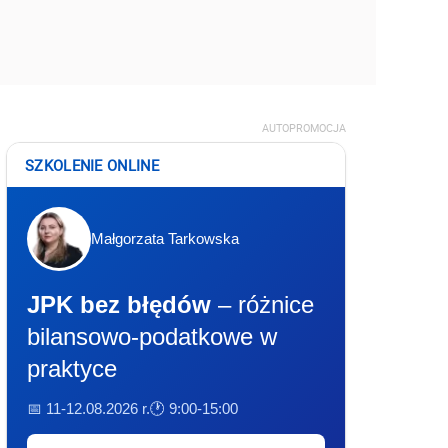
AUTOPROMOCJA
SZKOLENIE ONLINE
Małgorzata Tarkowska
JPK bez błędów
– różnice
bilansowo-podatkowe w
praktyce
📅 11-12.08.2026 r.
🕐 9:00-15:00