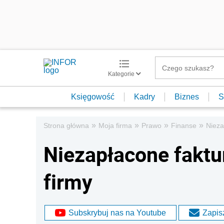
Kategorie
Księgowość
Kadry
Biznes
S
»
»
»
»
Strona główna
Moja firma
Prawo
Finanse
Nieza
Niezapłacone faktu
firmy
Subskrybuj nas na Youtube
Zapisz