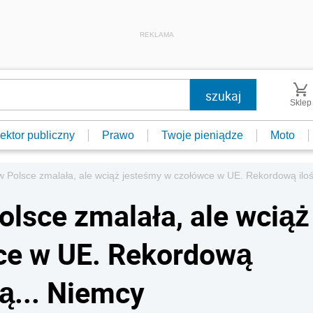
REKLAMA
Sklep
ektor publiczny
Prawo
Twoje pieniądze
Moto
w Polsce zmalała, ale wciąż jesteśmy w czołówce w UE. Rekordową iloś
olsce zmalała, ale wciąż
ce w UE. Rekordową
ą... Niemcy