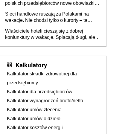
polskich przedsiębiorców nowe obowiązki w
zakresie opakowań
Sieci handlowe ruszają za Polakami na
wakacje. Nie chodzi tylko o kurorty – ta
walka o portfele klientów dzieje się także
Właściciele hoteli cieszą się z dobrej
tam, gdzie wielu spędzi urlop po cichu
koniunktury w wakacje. Spłacają długi, ale
już martwią się, co będzie jesienią
Kalkulatory
Kalkulator składki zdrowotnej dla
przedsiębiorcy
Kalkulator dla przedsiębiorców
Kalkulator wynagrodzeń brutto/netto
Kalkulator umów zlecenia
Kalkulator umów o dzieło
Kalkulator kosztów energii