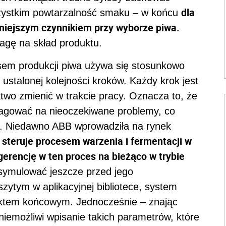
dla
szystkim powtarzalność smaku – w końcu
niejszym czynnikiem przy wyborze piwa.
agę na skład produktu.
sem produkcji piwa używa się stosunkowo
 ustalonej kolejności kroków. Każdy krok jest
two zmienić w trakcie pracy. Oznacza to, że
agować na nieoczekiwane problemy, co
h. Niedawno ABB wprowadziła na rynek
i steruje procesem warzenia i fermentacji w
gerencję w ten proces na bieżąco w trybie
symulować jeszcze przed jego
zytym w aplikacyjnej bibliotece, system
fektem końcowym. Jednocześnie – znając
niemożliwi wpisanie takich parametrów, które