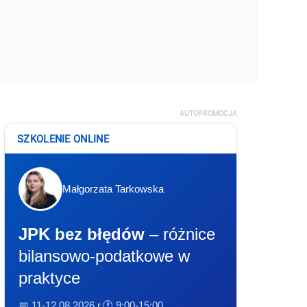
AUTOPROMOCJA
SZKOLENIE ONLINE
Małgorzata Tarkowska
JPK bez błędów
– różnice
bilansowo-podatkowe w
praktyce
📅 11-12.08.2026 r.
🕐 9:00-15:00