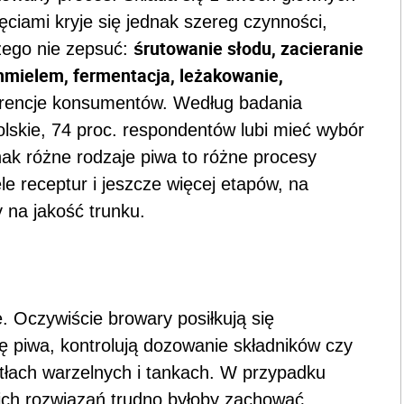
ojęciami kryje się jednak szereg czynności,
śrutowanie słodu, zacieranie
zego nie zepsuć:
 chmielem, fermentacja, leżakowanie,
erencje konsumentów. Według badania
skie, 74 proc. respondentów lubi mieć wybór
nak różne rodzaje piwa to różne procesy
ele receptur i jeszcze więcej etapów, na
 na jakość trunku.
. Oczywiście browary posiłkują się
ę piwa, kontrolują dozowanie składników czy
tłach warzelnych i tankach. W przypadku
ich rozwiązań trudno byłoby zachować