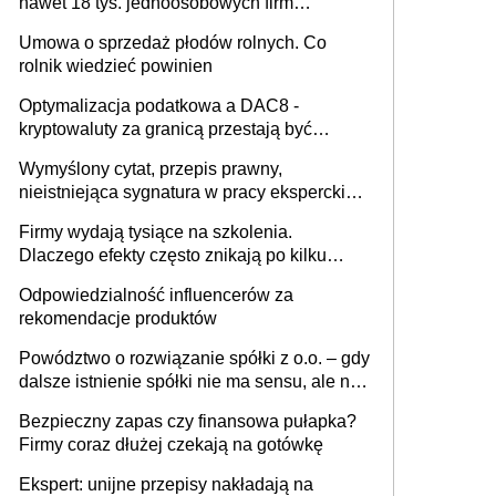
nawet 18 tys. jednoosobowych firm
miesięcznie
Umowa o sprzedaż płodów rolnych. Co
rolnik wiedzieć powinien
Optymalizacja podatkowa a DAC8 -
kryptowaluty za granicą przestają być
niewidoczne. I co dalej?
Wymyślony cytat, przepis prawny,
nieistniejąca sygnatura w pracy eksperckiej -
sam zakup ChatGPT to nie wdrożenie AI w
Firmy wydają tysiące na szkolenia.
firmie
Dlaczego efekty często znikają po kilku
tygodniach?
Odpowiedzialność influencerów za
rekomendacje produktów
Powództwo o rozwiązanie spółki z o.o. – gdy
dalsze istnienie spółki nie ma sensu, ale nie
wszyscy wspólnicy są tego zdania
Bezpieczny zapas czy finansowa pułapka?
Firmy coraz dłużej czekają na gotówkę
Ekspert: unijne przepisy nakładają na