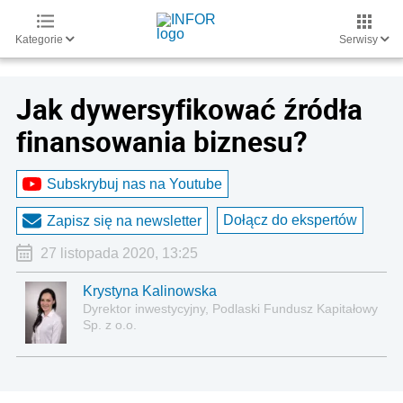
Kategorie
Serwisy
Jak dywersyfikować źródła
finansowania biznesu?
Subskrybuj nas na Youtube
Dołącz do ekspertów
Zapisz się na newsletter
27 listopada 2020, 13:25
Krystyna Kalinowska
Dyrektor inwestycyjny, Podlaski Fundusz Kapitałowy
Sp. z o.o.