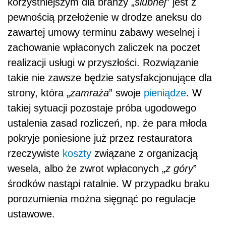
korzystniejszym dla branży „
ślubnej
” jest z
pewnością przełożenie w drodze aneksu do
zawartej umowy terminu zabawy weselnej i
zachowanie wpłaconych zaliczek na poczet
realizacji usługi w przyszłości. Rozwiązanie
takie nie zawsze będzie satysfakcjonujące dla
strony, która „
zamraża
” swoje
pieniądze
. W
takiej sytuacji pozostaje próba ugodowego
ustalenia zasad rozliczeń, np. że para młoda
pokryje poniesione już przez restauratora
rzeczywiste
koszty
związane z organizacją
wesela, albo że zwrot wpłaconych „
z góry
”
środków nastąpi ratalnie. W przypadku braku
porozumienia można sięgnąć po regulacje
ustawowe.