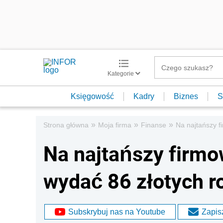
Kategorie
Księgowość
Kadry
Biznes
S
»
»
»
Strona główna
Moja firma
Finanse
Na najtańszy f
Na najtańszy firmo
wydać 86 złotych r
Subskrybuj nas na Youtube
Zapisz