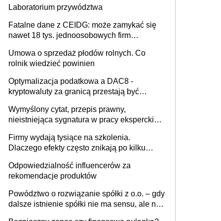
Laboratorium przywództwa
Fatalne dane z CEIDG: może zamykać się
nawet 18 tys. jednoosobowych firm
miesięcznie
Umowa o sprzedaż płodów rolnych. Co
rolnik wiedzieć powinien
Optymalizacja podatkowa a DAC8 -
kryptowaluty za granicą przestają być
niewidoczne. I co dalej?
Wymyślony cytat, przepis prawny,
nieistniejąca sygnatura w pracy eksperckiej -
sam zakup ChatGPT to nie wdrożenie AI w
Firmy wydają tysiące na szkolenia.
firmie
Dlaczego efekty często znikają po kilku
tygodniach?
Odpowiedzialność influencerów za
rekomendacje produktów
Powództwo o rozwiązanie spółki z o.o. – gdy
dalsze istnienie spółki nie ma sensu, ale nie
wszyscy wspólnicy są tego zdania