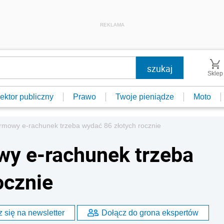
REKLAMA
Sklep
ektor publiczny
Prawo
Twoje pieniądze
Moto
irmowy e-rachunek trzeba wydać 86 złotych rocznie
wy e-rachunek trzeba
ocznie
 się na newsletter
Dołącz do grona ekspertów