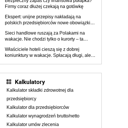
Bezpieczny zapas czy finansowa pułapka?
Firmy coraz dłużej czekają na gotówkę
Ekspert: unijne przepisy nakładają na
polskich przedsiębiorców nowe obowiązki w
zakresie opakowań
Sieci handlowe ruszają za Polakami na
wakacje. Nie chodzi tylko o kurorty – ta
walka o portfele klientów dzieje się także
Właściciele hoteli cieszą się z dobrej
tam, gdzie wielu spędzi urlop po cichu
koniunktury w wakacje. Spłacają długi, ale
już martwią się, co będzie jesienią
Kalkulatory
Kalkulator składki zdrowotnej dla
przedsiębiorcy
Kalkulator dla przedsiębiorców
Kalkulator wynagrodzeń brutto/netto
Kalkulator umów zlecenia