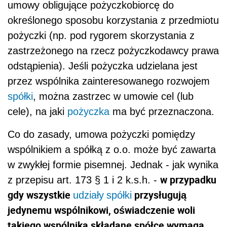
umowy obligujące pożyczkobiorcę do
określonego sposobu korzystania z przedmiotu
pożyczki (np. pod rygorem skorzystania z
zastrzeżonego na rzecz pożyczkodawcy prawa
odstąpienia). Jeśli pożyczka udzielana jest
przez wspólnika zainteresowanego rozwojem
spółki
, można zastrzec w umowie cel (lub
cele), na jaki
pożyczka
ma być przeznaczona.
Co do zasady, umowa pożyczki pomiędzy
wspólnikiem a spółką z o.o. może być zawarta
w zwykłej formie pisemnej. Jednak - jak wynika
w przypadku
z przepisu art. 173 § 1 i 2 k.s.h. -
gdy wszystkie
przysługują
udziały
spółki
jedynemu wspólnikowi, oświadczenie woli
takiego wspólnika składane spółce wymaga