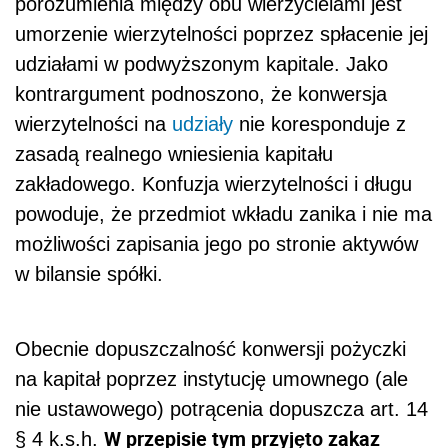
porozumienia między obu wierzycielami jest
umorzenie wierzytelności poprzez spłacenie jej
udziałami w podwyższonym kapitale. Jako
kontrargument podnoszono, że konwersja
wierzytelności na
udziały
nie koresponduje z
zasadą realnego wniesienia kapitału
zakładowego. Konfuzja wierzytelności i długu
powoduje, że przedmiot wkładu zanika i nie ma
możliwości zapisania jego po stronie aktywów
w bilansie spółki.
Obecnie dopuszczalność konwersji pożyczki
na kapitał poprzez instytucję umownego (ale
nie ustawowego) potrącenia dopuszcza art. 14
W przepisie tym przyjęto zakaz
§ 4 k.s.h.