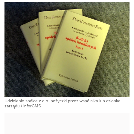
Udzielenie spółce z o.o. pożyczki przez wspólnika lub członka
zarządu
/
inforCMS