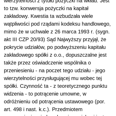
wierzytelności z tytułu pożyczki na wkład. Jest
to tzw. konwersja pożyczki na kapitał
zakładowy. Kwestia ta wzbudzała wiele
wątpliwości pod rządami kodeksu handlowego,
mimo że w uchwale z 26 marca 1993 r. (sygn.
akt III CZP 20/93) Sąd Najwyższy przyjął, że
pokrycie udziałów, po podwyższeniu kapitału
zakładowego spółki z o.o., dopuszczalne jest
także przez oświadczenie wspólnika o
przeniesieniu - na poczet tego udziału - jego
wierzytelności przysługującej mu wobec tej
spółki. Czynność ta - z teoretycznego punktu
widzenia - to potrącenie umowne, w
odróżnieniu od potrącenia ustawowego (por.
art. 498 i nast. k.c.). Przedmiotem