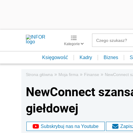
Kategorie
Księgowość
Kadry
Biznes
S
»
»
»
Strona główna
Moja firma
Finanse
NewConnect sz
NewConnect szansą 
giełdowej
Subskrybuj nas na Youtube
Zapisz