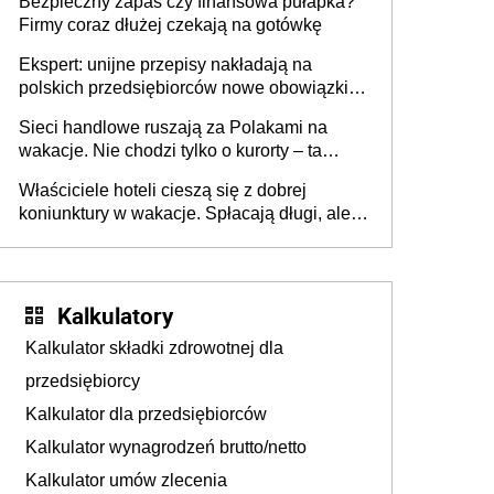
Bezpieczny zapas czy finansowa pułapka?
Firmy coraz dłużej czekają na gotówkę
Ekspert: unijne przepisy nakładają na
polskich przedsiębiorców nowe obowiązki w
zakresie opakowań
Sieci handlowe ruszają za Polakami na
wakacje. Nie chodzi tylko o kurorty – ta
walka o portfele klientów dzieje się także
Właściciele hoteli cieszą się z dobrej
tam, gdzie wielu spędzi urlop po cichu
koniunktury w wakacje. Spłacają długi, ale
już martwią się, co będzie jesienią
Kalkulatory
Kalkulator składki zdrowotnej dla
przedsiębiorcy
Kalkulator dla przedsiębiorców
Kalkulator wynagrodzeń brutto/netto
Kalkulator umów zlecenia