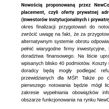
Nowością proponowaną przez NewCon
placement, czyli oferty prywatnej a
(inwestorów instytucjonalnych i prywatn
okres finalizacji przygotowań do not
zwrócić uwagę na fakt, że za przygoto
alternatywnym systemie obrotu odpowi
pełnić wiarygodne firmy inwestycyjne, 
doradztwa finansowego. Na liście up
wpisanych blisko 40 podmiotów. Koszty 
doradcy będą mogły podlegać refu
przewidzianych dla MŚP. Także po d
pierwszego notowania będzie mógł l
zakresie wypełniania obowiązków in
obszarze funkcjonowania na rynku New