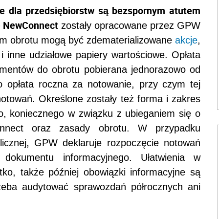
lne dla przedsiębiorstw są bezspornym atutem
e NewConnect
zostały opracowane przez GPW
em obrotu mogą być zdematerializowane
akcje
,
 inne udziałowe papiery wartościowe. Opłata
rumentów do obrotu pobierana jednorazowo od
mo opłata roczna za notowanie, przy czym tej
 notowań. Określone zostały też forma i zakres
o, koniecznego w związku z ubieganiem się o
nnect oraz zasady obrotu. W przypadku
ublicznej, GPW deklaruje rozpoczęcie notowań
okumentu informacyjnego. Ułatwienia w
tko, także później obowiązki informacyjne są
trzeba audytować sprawozdań półrocznych ani