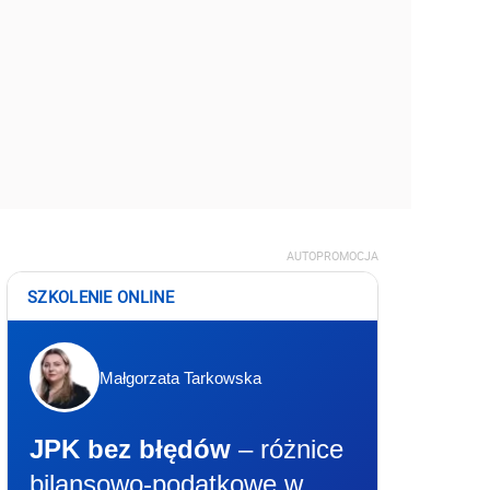
AUTOPROMOCJA
SZKOLENIE ONLINE
Małgorzata Tarkowska
JPK bez błędów
– różnice
bilansowo-podatkowe w