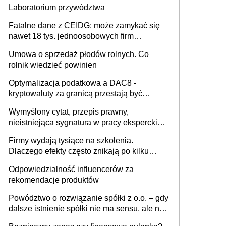
Laboratorium przywództwa
Fatalne dane z CEIDG: może zamykać się
nawet 18 tys. jednoosobowych firm
miesięcznie
Umowa o sprzedaż płodów rolnych. Co
rolnik wiedzieć powinien
Optymalizacja podatkowa a DAC8 -
kryptowaluty za granicą przestają być
niewidoczne. I co dalej?
Wymyślony cytat, przepis prawny,
nieistniejąca sygnatura w pracy eksperckiej -
sam zakup ChatGPT to nie wdrożenie AI w
Firmy wydają tysiące na szkolenia.
firmie
Dlaczego efekty często znikają po kilku
tygodniach?
Odpowiedzialność influencerów za
rekomendacje produktów
Powództwo o rozwiązanie spółki z o.o. – gdy
dalsze istnienie spółki nie ma sensu, ale nie
wszyscy wspólnicy są tego zdania