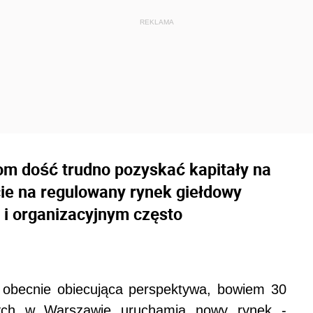
om dość trudno pozyskać kapitały na
ie na regulowany rynek giełdowy
 i organizacyjnym często
ę obecnie obiecująca perspektywa, bowiem
30
wych w Warszawie uruchamia nowy rynek -