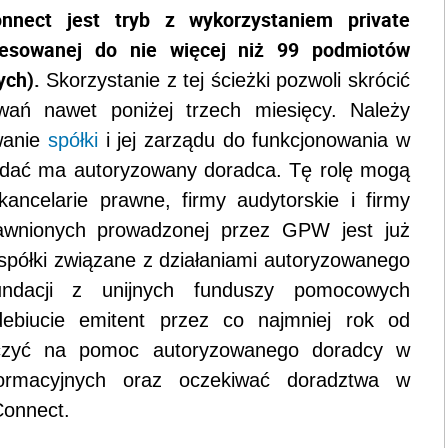
nect jest tryb z wykorzystaniem private
dresowanej do nie więcej niż 99 podmiotów
ych).
Skorzystanie z tej ścieżki pozwoli skrócić
owań nawet poniżej trzech miesięcy. Należy
wanie
spółki
i jej zarządu do funkcjonowania w
adać ma autoryzowany doradca. Tę rolę mogą
kancelarie prawne, firmy audytorskie i firmy
rawnionych prowadzonej przez GPW jest już
spółki związane z działaniami autoryzowanego
ndacji z unijnych funduszy pomocowych
ebiucie emitent przez co najmniej rok od
iczyć na pomoc autoryzowanego doradcy w
formacyjnych oraz oczekiwać doradztwa w
Connect.