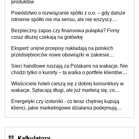
produktów
Powództwo o rozwiązanie spółki z o.o. – gdy dalsze
istnienie spółki nie ma sensu, ale nie wszyscy
wspólnicy są tego zdania
Bezpieczny zapas czy finansowa pułapka? Firmy
coraz dłużej czekają na gotówkę
Ekspert: unijne przepisy nakładają na polskich
przedsiębiorców nowe obowiązki w zakresie
opakowań
Sieci handlowe ruszają za Polakami na wakacje. Nie
chodzi tylko o kurorty – ta walka o portfele klientów
dzieje się także tam, gdzie wielu spędzi urlop po
Właściciele hoteli cieszą się z dobrej koniunktury w
cichu
wakacje. Spłacają długi, ale już martwią się, co
będzie jesienią
Energetyki czy izotoniki - co teraz chętniej kupują
klienci, jakie marketingowe działania podejmują
sklepy
Kalkulatory