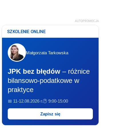
AUTOPROMOCJA
SZKOLENIE ONLINE
Małgorzata Tarkowska
JPK bez błędów
– różnice
bilansowo-podatkowe w
praktyce
📅 11-12.08.2026 r.
🕐 9:00-15:00
Zapisz się