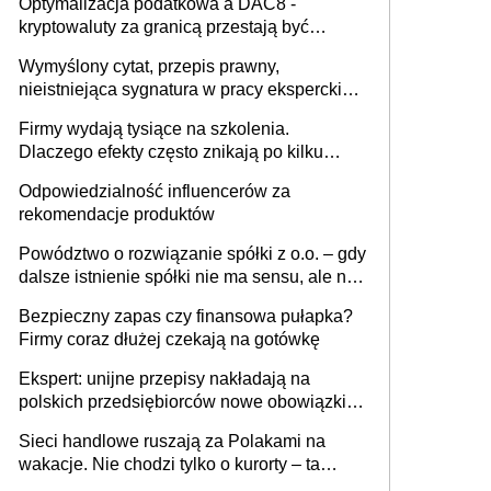
Optymalizacja podatkowa a DAC8 -
kryptowaluty za granicą przestają być
niewidoczne. I co dalej?
Wymyślony cytat, przepis prawny,
nieistniejąca sygnatura w pracy eksperckiej -
sam zakup ChatGPT to nie wdrożenie AI w
Firmy wydają tysiące na szkolenia.
firmie
Dlaczego efekty często znikają po kilku
tygodniach?
Odpowiedzialność influencerów za
rekomendacje produktów
Powództwo o rozwiązanie spółki z o.o. – gdy
dalsze istnienie spółki nie ma sensu, ale nie
wszyscy wspólnicy są tego zdania
Bezpieczny zapas czy finansowa pułapka?
Firmy coraz dłużej czekają na gotówkę
Ekspert: unijne przepisy nakładają na
polskich przedsiębiorców nowe obowiązki w
zakresie opakowań
Sieci handlowe ruszają za Polakami na
wakacje. Nie chodzi tylko o kurorty – ta
walka o portfele klientów dzieje się także