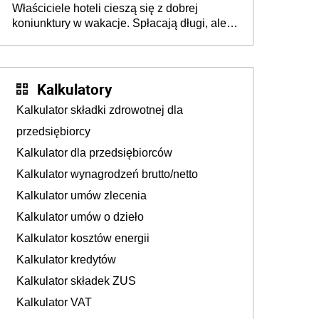
Właściciele hoteli cieszą się z dobrej
tam, gdzie wielu spędzi urlop po cichu
koniunktury w wakacje. Spłacają długi, ale
już martwią się, co będzie jesienią
Kalkulatory
Kalkulator składki zdrowotnej dla
przedsiębiorcy
Kalkulator dla przedsiębiorców
Kalkulator wynagrodzeń brutto/netto
Kalkulator umów zlecenia
Kalkulator umów o dzieło
Kalkulator kosztów energii
Kalkulator kredytów
Kalkulator składek ZUS
Kalkulator VAT