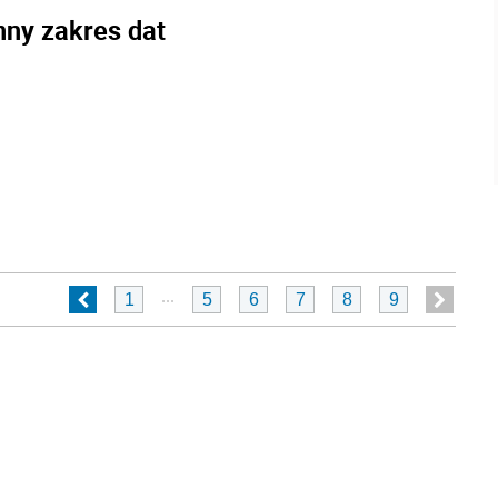
nny zakres dat
...
1
5
6
7
8
9