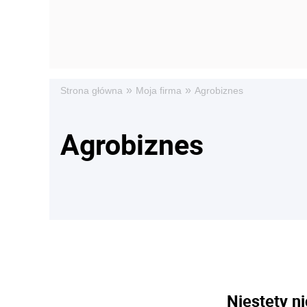
»
»
Strona główna
Moja firma
Agrobiznes
Agrobiznes
Niestety ni