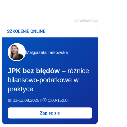
AUTOPROMOCJA
SZKOLENIE ONLINE
Małgorzata Tarkowska
JPK bez błędów
– różnice
bilansowo-podatkowe w
praktyce
📅 11-12.08.2026 r.
🕐 9:00-15:00
Zapisz się