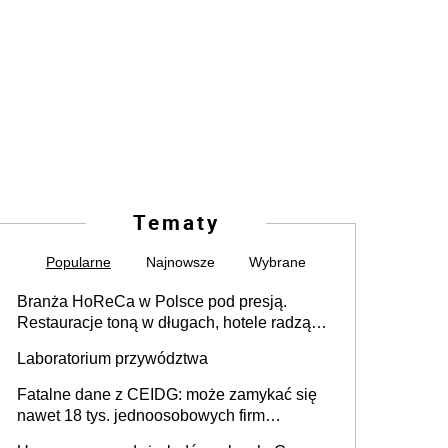
Tematy
Popularne
Najnowsze
Wybrane
Branża HoReCa w Polsce pod presją.
Restauracje toną w długach, hotele radzą
sobie lepiej [GOŚĆ INFOR.PL]
Laboratorium przywództwa
Fatalne dane z CEIDG: może zamykać się
nawet 18 tys. jednoosobowych firm
miesięcznie