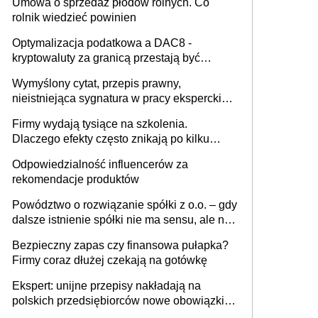
Umowa o sprzedaż płodów rolnych. Co
rolnik wiedzieć powinien
Optymalizacja podatkowa a DAC8 -
kryptowaluty za granicą przestają być
niewidoczne. I co dalej?
Wymyślony cytat, przepis prawny,
nieistniejąca sygnatura w pracy eksperckiej -
sam zakup ChatGPT to nie wdrożenie AI w
Firmy wydają tysiące na szkolenia.
firmie
Dlaczego efekty często znikają po kilku
tygodniach?
Odpowiedzialność influencerów za
rekomendacje produktów
Powództwo o rozwiązanie spółki z o.o. – gdy
dalsze istnienie spółki nie ma sensu, ale nie
wszyscy wspólnicy są tego zdania
Bezpieczny zapas czy finansowa pułapka?
Firmy coraz dłużej czekają na gotówkę
Ekspert: unijne przepisy nakładają na
polskich przedsiębiorców nowe obowiązki w
zakresie opakowań