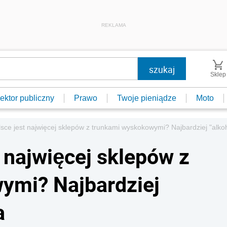
REKLAMA
Sklep
ektor publiczny
Prawo
Twoje pieniądze
Moto
sce jest najwięcej sklepów z trunkami wyskokowymi? Najbardziej "alko
 najwięcej sklepów z
ymi? Najbardziej
a