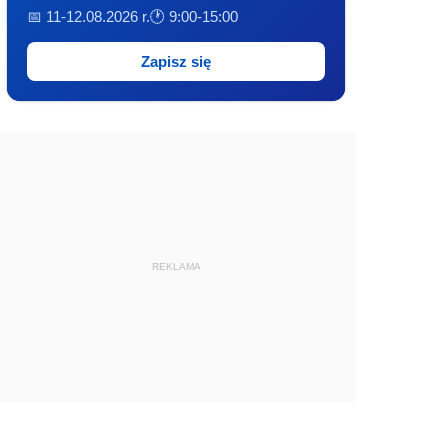
📅 11-12.08.2026 r.
🕐 9:00-15:00
Zapisz się
REKLAMA