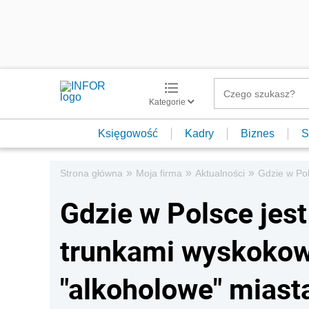
Kategorie
Księgowość
Kadry
Biznes
S
»
»
»
Strona główna
Moja firma
Aktualności
Gdzie w Pol
Gdzie w Polsce jest
trunkami wyskokow
"alkoholowe" miast