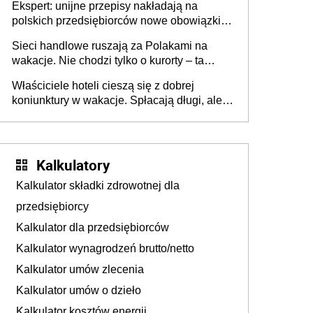
Ekspert: unijne przepisy nakładają na
polskich przedsiębiorców nowe obowiązki w
zakresie opakowań
Sieci handlowe ruszają za Polakami na
wakacje. Nie chodzi tylko o kurorty – ta
walka o portfele klientów dzieje się także
Właściciele hoteli cieszą się z dobrej
tam, gdzie wielu spędzi urlop po cichu
koniunktury w wakacje. Spłacają długi, ale
już martwią się, co będzie jesienią
Kalkulatory
Kalkulator składki zdrowotnej dla
przedsiębiorcy
Kalkulator dla przedsiębiorców
Kalkulator wynagrodzeń brutto/netto
Kalkulator umów zlecenia
Kalkulator umów o dzieło
Kalkulator kosztów energii