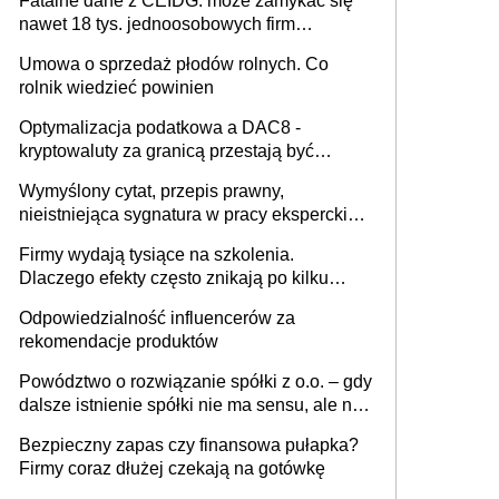
Fatalne dane z CEIDG: może zamykać się
nawet 18 tys. jednoosobowych firm
miesięcznie
Umowa o sprzedaż płodów rolnych. Co
rolnik wiedzieć powinien
Optymalizacja podatkowa a DAC8 -
kryptowaluty za granicą przestają być
niewidoczne. I co dalej?
Wymyślony cytat, przepis prawny,
nieistniejąca sygnatura w pracy eksperckiej -
sam zakup ChatGPT to nie wdrożenie AI w
Firmy wydają tysiące na szkolenia.
firmie
Dlaczego efekty często znikają po kilku
tygodniach?
Odpowiedzialność influencerów za
rekomendacje produktów
Powództwo o rozwiązanie spółki z o.o. – gdy
dalsze istnienie spółki nie ma sensu, ale nie
wszyscy wspólnicy są tego zdania
Bezpieczny zapas czy finansowa pułapka?
Firmy coraz dłużej czekają na gotówkę