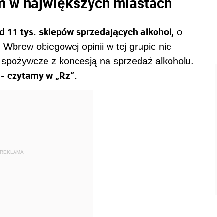
m w największych miastach
 11 tys. sklepów sprzedających alkohol,
o
r. Wbrew obiegowej opinii w tej grupie nie
e spożywcze z koncesją na sprzedaż alkoholu.
 - czytamy w „Rz”.
REKLAMA