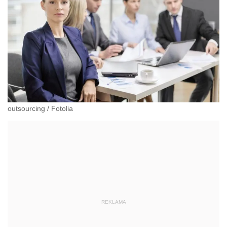
outsourcing
/
Fotolia