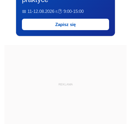
📅 11-12.08.2026 r.
🕐 9:00-15:00
Zapisz się
REKLAMA