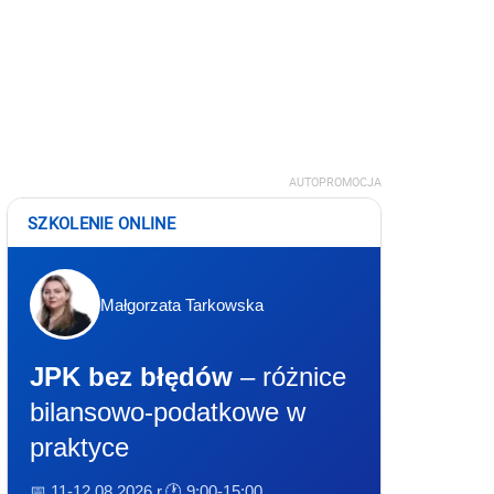
AUTOPROMOCJA
SZKOLENIE ONLINE
Małgorzata Tarkowska
JPK bez błędów
– różnice
bilansowo-podatkowe w
praktyce
📅 11-12.08.2026 r.
🕐 9:00-15:00