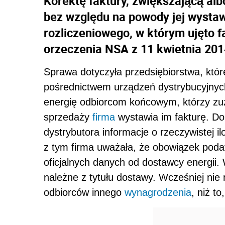
Korektę faktury, zwiększającą al
bez względu na powody jej wystaw
rozliczeniowego, w którym ujęto f
orzeczenia NSA z 11 kwietnia 2014
Sprawa dotyczyła przedsiębiorstwa, któr
pośrednictwem urządzeń dystrybucyjnych
energię odbiorcom końcowym, którzy zu
sprzedaży
firma
wystawia im fakturę. Dop
dystrybutora informacje o rzeczywistej i
z tym firma uważała, że obowiązek poda
oficjalnych danych od dostawcy energii.
należne z tytułu dostawy. Wcześniej ni
odbiorców innego
wynagrodzenia
, niż t