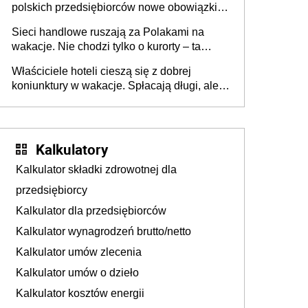
polskich przedsiębiorców nowe obowiązki w
zakresie opakowań
Sieci handlowe ruszają za Polakami na
wakacje. Nie chodzi tylko o kurorty – ta
walka o portfele klientów dzieje się także
Właściciele hoteli cieszą się z dobrej
tam, gdzie wielu spędzi urlop po cichu
koniunktury w wakacje. Spłacają długi, ale
już martwią się, co będzie jesienią
Kalkulatory
Kalkulator składki zdrowotnej dla
przedsiębiorcy
Kalkulator dla przedsiębiorców
Kalkulator wynagrodzeń brutto/netto
Kalkulator umów zlecenia
Kalkulator umów o dzieło
Kalkulator kosztów energii