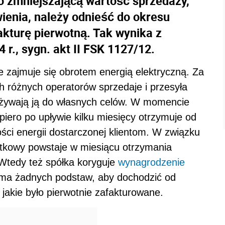
bo zmniejszającą wartość sprzedaży,
ienia, należy odnieść do okresu
akturę pierwotną. Tak wynika z
 r., sygn. akt II FSK 1127/12.
e zajmuje się obrotem energią elektryczną. Za
 różnych operatorów sprzedaje i przesyła
żywają ją do własnych celów. W momencie
iero po upływie kilku miesięcy otrzymuje od
lości energii dostarczonej klientom. W związku
tkowy powstaje w miesiącu otrzymania
 Wtedy też spółka koryguje
wynagrodzenie
e ma żadnych podstaw, aby dochodzić od
o, jakie było pierwotnie zafakturowane.