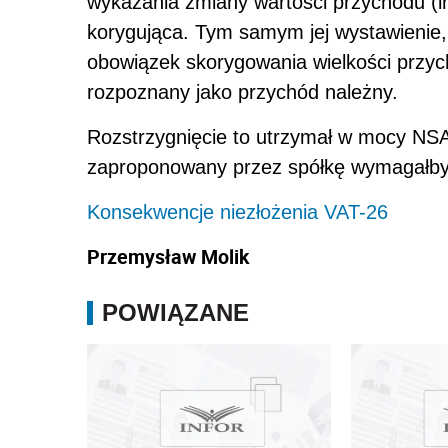
wykazania zmiany wartości przychodu (i
korygująca. Tym samym jej wystawienie,
obowiązek skorygowania wielkości przych
rozpoznany jako przychód należny.
Rozstrzygnięcie to utrzymał w mocy NSA
zaproponowany przez spółkę wymagałby
Konsekwencje niezłożenia VAT-26
Przemysław Molik
POWIĄZANE