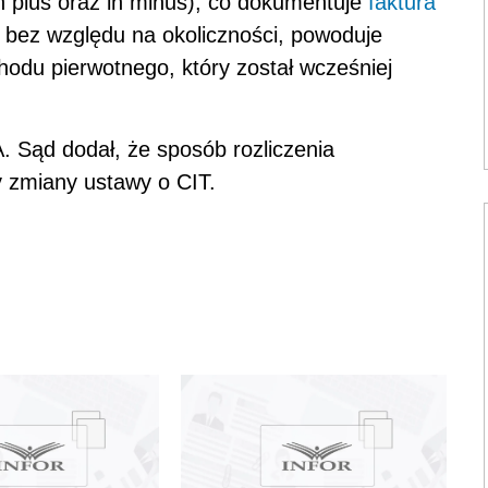
n plus oraz in minus), co dokumentuje
faktura
 bez względu na okoliczności, powoduje
odu pierwotnego, który został wcześniej
. Sąd dodał, że sposób rozliczenia
 zmiany ustawy o CIT.