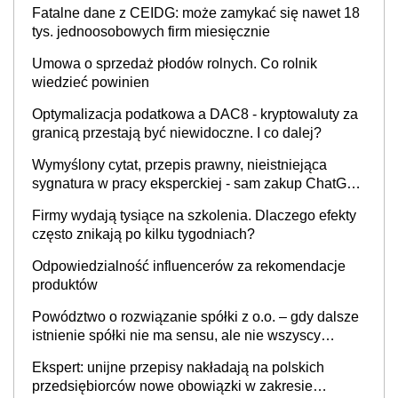
Fatalne dane z CEIDG: może zamykać się nawet 18
tys. jednoosobowych firm miesięcznie
Umowa o sprzedaż płodów rolnych. Co rolnik
wiedzieć powinien
Optymalizacja podatkowa a DAC8 - kryptowaluty za
granicą przestają być niewidoczne. I co dalej?
Wymyślony cytat, przepis prawny, nieistniejąca
sygnatura w pracy eksperckiej - sam zakup ChatGPT
to nie wdrożenie AI w firmie
Firmy wydają tysiące na szkolenia. Dlaczego efekty
często znikają po kilku tygodniach?
Odpowiedzialność influencerów za rekomendacje
produktów
Powództwo o rozwiązanie spółki z o.o. – gdy dalsze
istnienie spółki nie ma sensu, ale nie wszyscy
wspólnicy są tego zdania
Ekspert: unijne przepisy nakładają na polskich
przedsiębiorców nowe obowiązki w zakresie