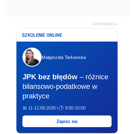
AUTOPROMOCJA
SZKOLENIE ONLINE
Małgorzata Tarkowska
JPK bez błędów
– różnice
bilansowo-podatkowe w
praktyce
📅 11-12.08.2026 r.
🕐 9:00-15:00
Zapisz się