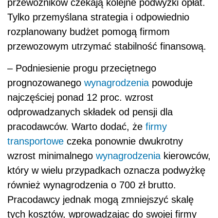
przewoźników czekają kolejne podwyżki opłat.
Tylko przemyślana strategia i odpowiednio
rozplanowany budżet pomogą firmom
przewozowym utrzymać stabilność finansową.
– Podniesienie progu przeciętnego
prognozowanego
wynagrodzenia
powoduje
najczęściej ponad 12 proc. wzrost
odprowadzanych składek od pensji dla
pracodawców. Warto dodać, że
firmy
transportowe
czeka ponownie dwukrotny
wzrost minimalnego
wynagrodzenia
kierowców,
który w wielu przypadkach oznacza podwyżkę
również wynagrodzenia o 700 zł brutto.
Pracodawcy jednak mogą zmniejszyć skalę
tych kosztów, wprowadzając do swojej firmy