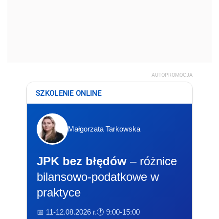
AUTOPROMOCJA
SZKOLENIE ONLINE
Małgorzata Tarkowska
JPK bez błędów
– różnice
bilansowo-podatkowe w
praktyce
📅 11-12.08.2026 r.
🕐 9:00-15:00