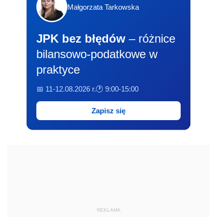
Małgorzata Tarkowska
JPK bez błędów
– różnice
bilansowo-podatkowe w
praktyce
📅 11-12.08.2026 r.
🕐 9:00-15:00
Zapisz się
REKLAMA