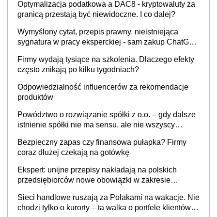
Optymalizacja podatkowa a DAC8 - kryptowaluty za
granicą przestają być niewidoczne. I co dalej?
Wymyślony cytat, przepis prawny, nieistniejąca
sygnatura w pracy eksperckiej - sam zakup ChatGPT
to nie wdrożenie AI w firmie
Firmy wydają tysiące na szkolenia. Dlaczego efekty
często znikają po kilku tygodniach?
Odpowiedzialność influencerów za rekomendacje
produktów
Powództwo o rozwiązanie spółki z o.o. – gdy dalsze
istnienie spółki nie ma sensu, ale nie wszyscy
wspólnicy są tego zdania
Bezpieczny zapas czy finansowa pułapka? Firmy
coraz dłużej czekają na gotówkę
Ekspert: unijne przepisy nakładają na polskich
przedsiębiorców nowe obowiązki w zakresie
opakowań
Sieci handlowe ruszają za Polakami na wakacje. Nie
chodzi tylko o kurorty – ta walka o portfele klientów