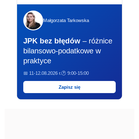
Małgorzata Tarkowska
JPK bez błędów
– różnice
bilansowo-podatkowe w
praktyce
📅 11-12.08.2026 r.
🕐 9:00-15:00
Zapisz się