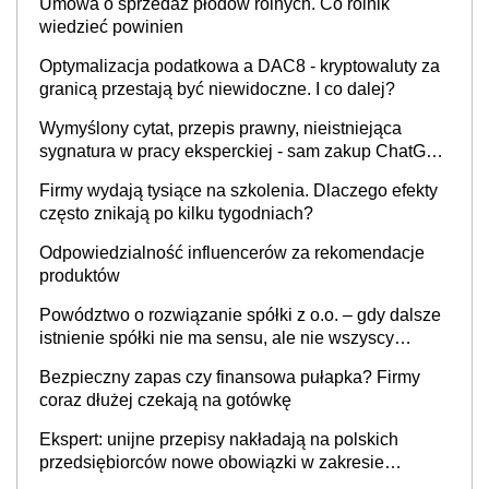
Umowa o sprzedaż płodów rolnych. Co rolnik
wiedzieć powinien
Optymalizacja podatkowa a DAC8 - kryptowaluty za
granicą przestają być niewidoczne. I co dalej?
Wymyślony cytat, przepis prawny, nieistniejąca
sygnatura w pracy eksperckiej - sam zakup ChatGPT
to nie wdrożenie AI w firmie
Firmy wydają tysiące na szkolenia. Dlaczego efekty
często znikają po kilku tygodniach?
Odpowiedzialność influencerów za rekomendacje
produktów
Powództwo o rozwiązanie spółki z o.o. – gdy dalsze
istnienie spółki nie ma sensu, ale nie wszyscy
wspólnicy są tego zdania
Bezpieczny zapas czy finansowa pułapka? Firmy
coraz dłużej czekają na gotówkę
Ekspert: unijne przepisy nakładają na polskich
przedsiębiorców nowe obowiązki w zakresie
opakowań