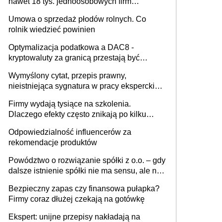
nawet 18 tys. jednoosobowych firm
miesięcznie
Umowa o sprzedaż płodów rolnych. Co
rolnik wiedzieć powinien
Optymalizacja podatkowa a DAC8 -
kryptowaluty za granicą przestają być
niewidoczne. I co dalej?
Wymyślony cytat, przepis prawny,
nieistniejąca sygnatura w pracy eksperckiej -
sam zakup ChatGPT to nie wdrożenie AI w
Firmy wydają tysiące na szkolenia.
firmie
Dlaczego efekty często znikają po kilku
tygodniach?
Odpowiedzialność influencerów za
rekomendacje produktów
Powództwo o rozwiązanie spółki z o.o. – gdy
dalsze istnienie spółki nie ma sensu, ale nie
wszyscy wspólnicy są tego zdania
Bezpieczny zapas czy finansowa pułapka?
Firmy coraz dłużej czekają na gotówkę
Ekspert: unijne przepisy nakładają na