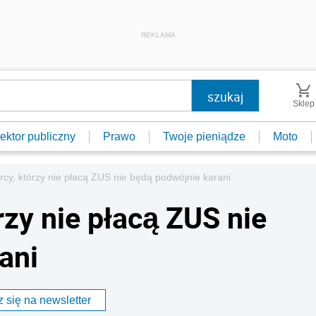
REKLAMA
Sklep
ektor publiczny
Prawo
Twoje pieniądze
Moto
rcy, którzy nie płacą ZUS nie będą podwójnie karani
rzy nie płacą ZUS nie
ani
 się na newsletter