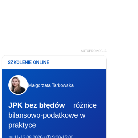
AUTOPROMOCJA
SZKOLENIE ONLINE
Małgorzata Tarkowska
JPK bez błędów
– różnice
bilansowo-podatkowe w
praktyce
📅 11-12.08.2026 r.
🕐 9:00-15:00