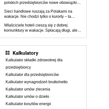
polskich przedsiębiorców nowe obowiązki w
zakresie opakowań
Sieci handlowe ruszają za Polakami na
wakacje. Nie chodzi tylko o kurorty – ta
walka o portfele klientów dzieje się także
Właściciele hoteli cieszą się z dobrej
tam, gdzie wielu spędzi urlop po cichu
koniunktury w wakacje. Spłacają długi, ale
już martwią się, co będzie jesienią
Kalkulatory
Kalkulator składki zdrowotnej dla
przedsiębiorcy
Kalkulator dla przedsiębiorców
Kalkulator wynagrodzeń brutto/netto
Kalkulator umów zlecenia
Kalkulator umów o dzieło
Kalkulator kosztów energii