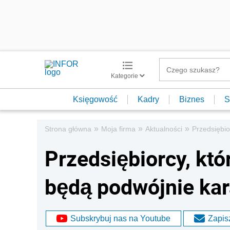
Kategorie
Księgowość
Kadry
Biznes
S
»
»
»
Strona główna
Moja firma
Aktualności
Przedsiębio
Przedsiębiorcy, któ
będą podwójnie kar
Subskrybuj nas na Youtube
Zapisz