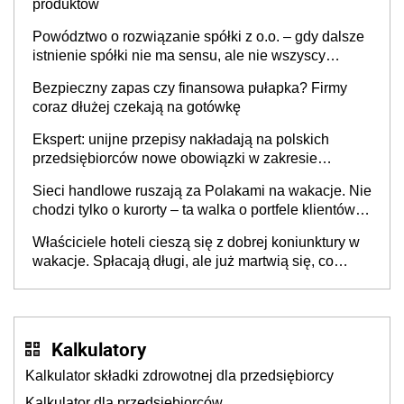
produktów
Powództwo o rozwiązanie spółki z o.o. – gdy dalsze
istnienie spółki nie ma sensu, ale nie wszyscy
wspólnicy są tego zdania
Bezpieczny zapas czy finansowa pułapka? Firmy
coraz dłużej czekają na gotówkę
Ekspert: unijne przepisy nakładają na polskich
przedsiębiorców nowe obowiązki w zakresie
opakowań
Sieci handlowe ruszają za Polakami na wakacje. Nie
chodzi tylko o kurorty – ta walka o portfele klientów
dzieje się także tam, gdzie wielu spędzi urlop po
Właściciele hoteli cieszą się z dobrej koniunktury w
cichu
wakacje. Spłacają długi, ale już martwią się, co
będzie jesienią
Kalkulatory
Kalkulator składki zdrowotnej dla przedsiębiorcy
Kalkulator dla przedsiębiorców