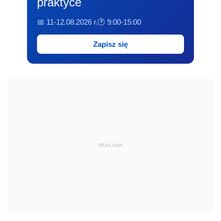
praktyce
📅 11-12.08.2026 r.
🕐 9:00-15:00
Zapisz się
REKLAMA