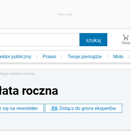
REKLAMA
Sklep
ektor publiczny
Prawo
Twoje pieniądze
Moto
tego opłata roczna
łata roczna
 się na newsletter
Dołącz do grona ekspertów