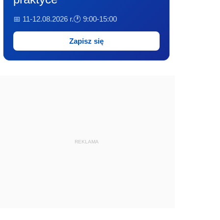
📅 11-12.08.2026 r.
🕐 9:00-15:00
Zapisz się
REKLAMA