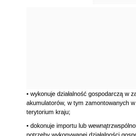
• wykonuje działalność gospodarczą w za
akumulatorów, w tym zamontowanych w s
terytorium kraju;
• dokonuje importu lub wewnątrzwspólno
potrzeby wykonywanej działalności gosp