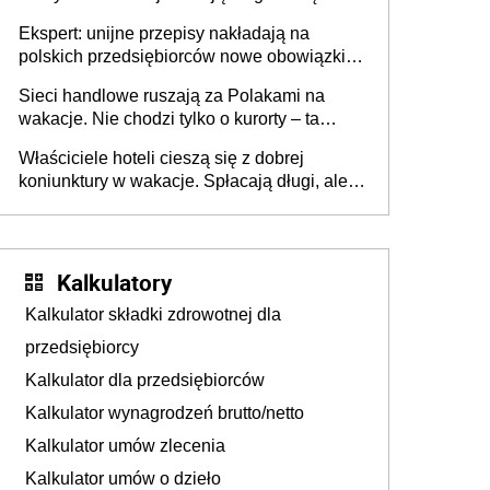
Ekspert: unijne przepisy nakładają na
polskich przedsiębiorców nowe obowiązki w
zakresie opakowań
Sieci handlowe ruszają za Polakami na
wakacje. Nie chodzi tylko o kurorty – ta
walka o portfele klientów dzieje się także
Właściciele hoteli cieszą się z dobrej
tam, gdzie wielu spędzi urlop po cichu
koniunktury w wakacje. Spłacają długi, ale
już martwią się, co będzie jesienią
Kalkulatory
Kalkulator składki zdrowotnej dla
przedsiębiorcy
Kalkulator dla przedsiębiorców
Kalkulator wynagrodzeń brutto/netto
Kalkulator umów zlecenia
Kalkulator umów o dzieło