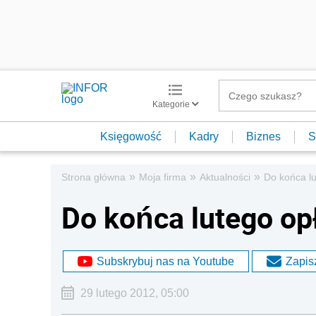
Kategorie
Księgowość
Kadry
Biznes
S
»
»
»
Strona główna
Moja firma
Aktualności
Do końca lu
Do końca lutego op
Subskrybuj nas na Youtube
Zapisz
29 lutego 2012, 05:00