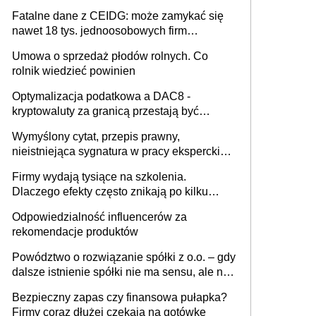
Fatalne dane z CEIDG: może zamykać się
nawet 18 tys. jednoosobowych firm
miesięcznie
Umowa o sprzedaż płodów rolnych. Co
rolnik wiedzieć powinien
Optymalizacja podatkowa a DAC8 -
kryptowaluty za granicą przestają być
niewidoczne. I co dalej?
Wymyślony cytat, przepis prawny,
nieistniejąca sygnatura w pracy eksperckiej -
sam zakup ChatGPT to nie wdrożenie AI w
Firmy wydają tysiące na szkolenia.
firmie
Dlaczego efekty często znikają po kilku
tygodniach?
Odpowiedzialność influencerów za
rekomendacje produktów
Powództwo o rozwiązanie spółki z o.o. – gdy
dalsze istnienie spółki nie ma sensu, ale nie
wszyscy wspólnicy są tego zdania
Bezpieczny zapas czy finansowa pułapka?
Firmy coraz dłużej czekają na gotówkę