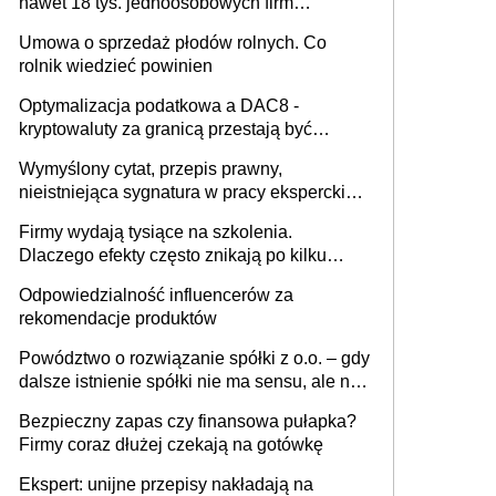
nawet 18 tys. jednoosobowych firm
miesięcznie
Umowa o sprzedaż płodów rolnych. Co
rolnik wiedzieć powinien
Optymalizacja podatkowa a DAC8 -
kryptowaluty za granicą przestają być
niewidoczne. I co dalej?
Wymyślony cytat, przepis prawny,
nieistniejąca sygnatura w pracy eksperckiej -
sam zakup ChatGPT to nie wdrożenie AI w
Firmy wydają tysiące na szkolenia.
firmie
Dlaczego efekty często znikają po kilku
tygodniach?
Odpowiedzialność influencerów za
rekomendacje produktów
Powództwo o rozwiązanie spółki z o.o. – gdy
dalsze istnienie spółki nie ma sensu, ale nie
wszyscy wspólnicy są tego zdania
Bezpieczny zapas czy finansowa pułapka?
Firmy coraz dłużej czekają na gotówkę
Ekspert: unijne przepisy nakładają na