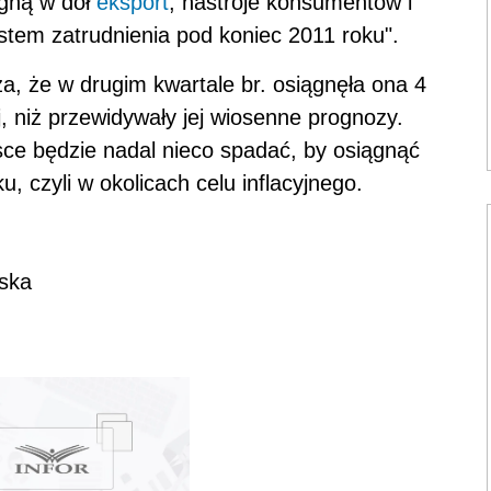
ągną w dół
eksport
, nastroje konsumentów i
tem zatrudnienia pod koniec 2011 roku".
ża, że w drugim kwartale br. osiągnęła ona 4
j, niż przewidywały jej wiosenne prognozy.
ce będzie nadal nieco spadać, by osiągnąć
, czyli w okolicach celu inflacyjnego.
wska