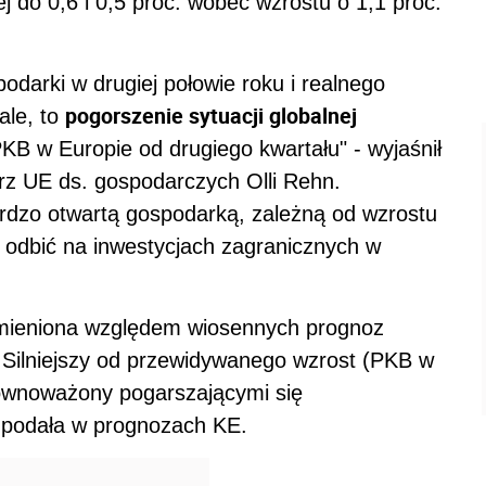
j do 0,6 i 0,5 proc. wobec wzrostu o 1,1 proc.
odarki w drugiej połowie roku i realnego
pogorszenie sytuacji globalnej
ale, to
KB w Europie od drugiego kwartału" - wyjaśnił
rz UE ds. gospodarczych Olli Rehn.
ardzo otwartą gospodarką, zależną od wzrostu
ę odbić na inwestycjach zagranicznych w
ezmieniona względem wiosennych prognoz
ę. Silniejszy od przewidywanego wzrost (PKB w
zrównoważony pogarszającymi się
 podała w prognozach KE.