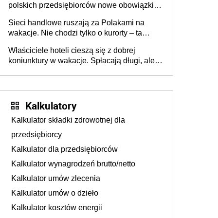
polskich przedsiębiorców nowe obowiązki w
zakresie opakowań
Sieci handlowe ruszają za Polakami na
wakacje. Nie chodzi tylko o kurorty – ta
walka o portfele klientów dzieje się także
Właściciele hoteli cieszą się z dobrej
tam, gdzie wielu spędzi urlop po cichu
koniunktury w wakacje. Spłacają długi, ale
już martwią się, co będzie jesienią
Kalkulatory
Kalkulator składki zdrowotnej dla
przedsiębiorcy
Kalkulator dla przedsiębiorców
Kalkulator wynagrodzeń brutto/netto
Kalkulator umów zlecenia
Kalkulator umów o dzieło
Kalkulator kosztów energii