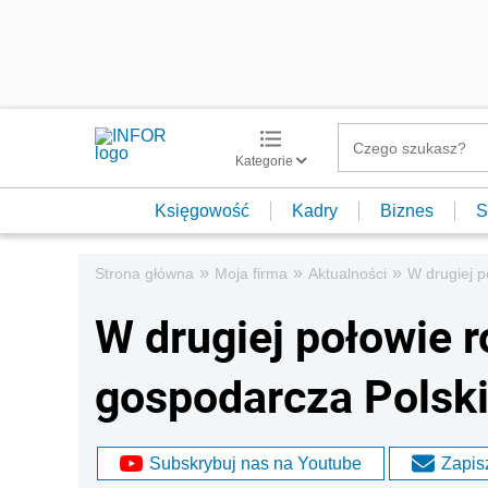
Kategorie
Księgowość
Kadry
Biznes
S
»
»
»
Strona główna
Moja firma
Aktualności
W drugiej p
W drugiej połowie r
gospodarcza Polski
Subskrybuj nas na Youtube
Zapisz