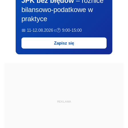
JPK bez błędów
– różnice
bilansowo-podatkowe w
praktyce
📅 11-12.08.2026 r.
🕐 9:00-15:00
Zapisz się
REKLAMA