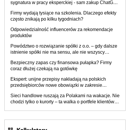
sygnatura w pracy eksperckiej - sam zakup ChatGPT
to nie wdrożenie AI w firmie
Firmy wydają tysiące na szkolenia. Dlaczego efekty
często znikają po kilku tygodniach?
Odpowiedzialność influencerów za rekomendacje
produktów
Powództwo o rozwiązanie spółki z o.o. – gdy dalsze
istnienie spółki nie ma sensu, ale nie wszyscy
wspólnicy są tego zdania
Bezpieczny zapas czy finansowa pułapka? Firmy
coraz dłużej czekają na gotówkę
Ekspert: unijne przepisy nakładają na polskich
przedsiębiorców nowe obowiązki w zakresie
opakowań
Sieci handlowe ruszają za Polakami na wakacje. Nie
chodzi tylko o kurorty – ta walka o portfele klientów
dzieje się także tam, gdzie wielu spędzi urlop po
cichu