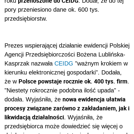
przenoszone do CEIDG
roku
. Dodał, że do tej
pory przeniesiono dane ok. 600 tys.
przedsiębiorstw.
Prezes wspierającej działanie ewidencji Polskiej
Agencji Przedsiębiorczości Bożena Lublińska-
Kasprzak nazwała
CEIDG
"ważnym krokiem w
kierunku elektronicznej gospodarki". Dodała,
Polsce powstaje rocznie ok. 400 tys. firm
że w
.
"Niestety rokrocznie podobna ilość upada" -
nowa ewidencja ułatwia
dodała. Wyjaśniła, że
procesy związane zarówno z zakładaniem, jak i
likwidacją działalności
. Wyjaśniła, że
przedsiębiorca może dowiedzieć się więcej o