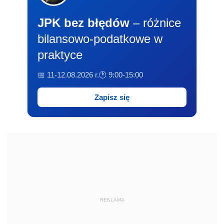
JPK bez błędów
– różnice
bilansowo-podatkowe w
praktyce
📅 11-12.08.2026 r.
🕐 9:00-15:00
Zapisz się
REKLAMA