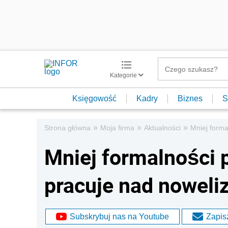
Kategorie
Księgowość
Kadry
Biznes
S
»
»
»
Strona główna
Moja firma
Aktualności
Mniej forma
Mniej formalności 
pracuje nad noweli
Subskrybuj nas na Youtube
Zapisz