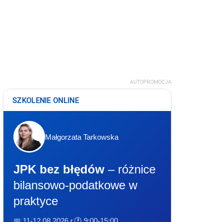
AUTOPROMOCJA
SZKOLENIE ONLINE
Małgorzata Tarkowska
JPK bez błędów
– różnice
bilansowo-podatkowe w
praktyce
📅 11-12.08.2026 r.
🕐 9:00-15:00