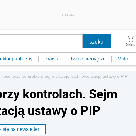
REKLAMA
Sklep
ektor publiczny
Prawo
Twoje pieniądze
Moto
lności przy kontrolach. Sejm pracuje nad nowelizacją ustawy o PIP
przy kontrolach. Sejm
zacją ustawy o PIP
 się na newsletter