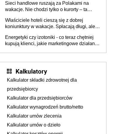
Sieci handlowe ruszają za Polakami na
wakacje. Nie chodzi tylko o kurorty – ta
walka o portfele klientów dzieje się także
Właściciele hoteli cieszą się z dobrej
tam, gdzie wielu spędzi urlop po cichu
koniunktury w wakacje. Spłacają długi, ale
już martwią się, co będzie jesienią
Energetyki czy izotoniki - co teraz chętniej
kupują klienci, jakie marketingowe działania
podejmują sklepy
Kalkulatory
Kalkulator składki zdrowotnej dla
przedsiębiorcy
Kalkulator dla przedsiębiorców
Kalkulator wynagrodzeń brutto/netto
Kalkulator umów zlecenia
Kalkulator umów o dzieło
Kalkulator kosztów energii