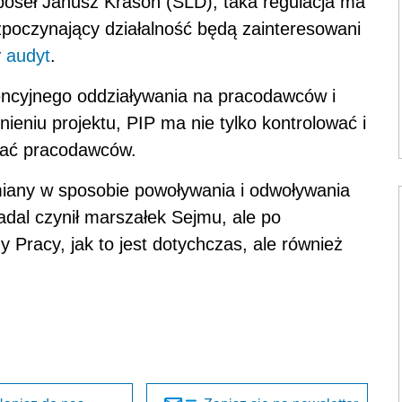
oseł Janusz Krasoń (SLD), taka regulacja ma
poczynający działalność będą zainteresowani
y
audyt
.
encyjnego oddziaływania na pracodawców i
ieniu projektu, PIP ma nie tylko kontrolować i
rać pracodawców.
zmiany w sposobie powoływania i odwoływania
dal czynił marszałek Sejmu, ale po
y Pracy, jak to jest dotychczas, ale również