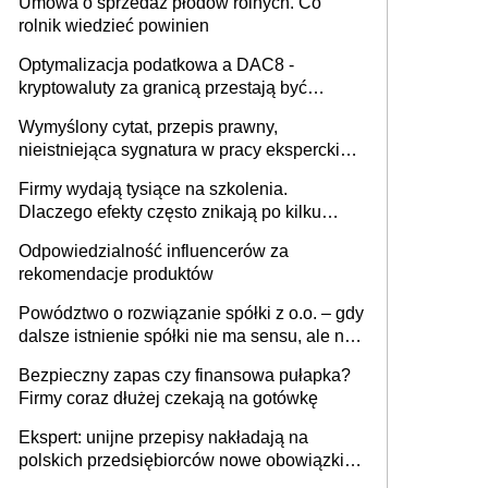
Umowa o sprzedaż płodów rolnych. Co
rolnik wiedzieć powinien
Optymalizacja podatkowa a DAC8 -
kryptowaluty za granicą przestają być
niewidoczne. I co dalej?
Wymyślony cytat, przepis prawny,
nieistniejąca sygnatura w pracy eksperckiej -
sam zakup ChatGPT to nie wdrożenie AI w
Firmy wydają tysiące na szkolenia.
firmie
Dlaczego efekty często znikają po kilku
tygodniach?
Odpowiedzialność influencerów za
rekomendacje produktów
Powództwo o rozwiązanie spółki z o.o. – gdy
dalsze istnienie spółki nie ma sensu, ale nie
wszyscy wspólnicy są tego zdania
Bezpieczny zapas czy finansowa pułapka?
Firmy coraz dłużej czekają na gotówkę
Ekspert: unijne przepisy nakładają na
polskich przedsiębiorców nowe obowiązki w
zakresie opakowań