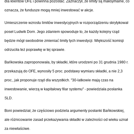
dla klientów OFE i powinna pozostać. Zaznaczył, że limity są maksymalne, co
oznacza, że fundusze mogą mniej inwestować w akcje.
Umieszczenie wzrostu limitów inwestycyjnych w rozporządzeniu skrytykował
poseł Ludwik Dorn. Jego zdaniem spowoduje to, że każdy kolejny rząd
będzie mógł swobodnie zmieniać limity tych inwestycji. Większość komisji
odrzuciła też poprawkę w tej sprawie.
Bańkowska zaproponowała, by składki, które urodzeni po 31 grudnia 1980 r.
przekazują do OFE, wynosiły 5 proc. podstawy wymiaru składki, a nie 2,3
proc., jak proponuje rząd dla wszystkich. "30-latkowie mają czas na
inwestowanie, wierzą w kapitałowy filar systemu" - powiedziała posłanka
SLD.
Boni powiedział, że częściowo podziela argumenty posłanki Bańkowskiej,
ale różnicowanie zasad przekazywania składki w zależności od wieku uznał
za niewłaściwe.