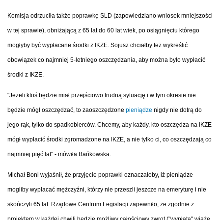
Komisja odrzuciła także poprawkę SLD (zapowiedziano wniosek mniejszości
w tej sprawie), obniżającą z 65 lat do 60 lat wiek, po osiągnięciu którego
mogłyby być wypłacane środki z IKZE. Sojusz chciałby też wykreślić
obowiązek co najmniej 5-letniego oszczędzania, aby można było wypłacić
środki z IKZE.
"Jeżeli ktoś będzie miał przejściowo trudną sytuację i w tym okresie nie
będzie mógł oszczędzać, to zaoszczędzone
pieniądze
nigdy nie dotrą do
jego rąk, tylko do spadkobierców. Chcemy, aby każdy, kto oszczędza na IKZE
mógł wypłacić środki zgromadzone na IKZE, a nie tylko ci, co oszczędzają co
najmniej pięć lat" - mówiła Bańkowska.
Michał Boni wyjaśnił, że przyjęcie poprawki oznaczałoby, iż pieniądze
mogliby wypłacać mężczyźni, którzy nie przeszli jeszcze na emeryturę i nie
skończyli 65 lat. Rządowe Centrum Legislacji zapewniło, że zgodnie z
projektem w każdej chwili będzie możliwy całościowy zwrot ("wypłata" wiąże