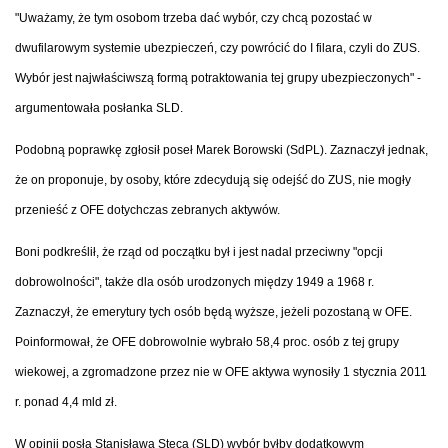
"Uważamy, że tym osobom trzeba dać wybór, czy chcą pozostać w
dwufilarowym systemie ubezpieczeń, czy powrócić do I filara, czyli do ZUS.
Wybór jest najwłaściwszą formą potraktowania tej grupy ubezpieczonych" -
argumentowała posłanka SLD.
Podobną poprawkę zgłosił poseł Marek Borowski (SdPL). Zaznaczył jednak,
że on proponuje, by osoby, które zdecydują się odejść do ZUS, nie mogły
przenieść z OFE dotychczas zebranych aktywów.
Boni podkreślił, że rząd od początku był i jest nadal przeciwny "opcji
dobrowolności", także dla osób urodzonych między 1949 a 1968 r.
Zaznaczył, że emerytury tych osób będą wyższe, jeżeli pozostaną w OFE.
Poinformował, że OFE dobrowolnie wybrało 58,4 proc. osób z tej grupy
wiekowej, a zgromadzone przez nie w OFE aktywa wynosiły 1 stycznia 2011
r. ponad 4,4 mld zł.
W opinii posła Stanisława Steca (SLD) wybór byłby dodatkowym