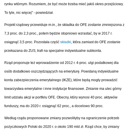
rynku wtórnym. Rozumiem, że być może trzeba mieć jakiś okres przejściowy.
To tyle, nic więcej" - powiedział.
Projekt rządowy przewiduje m.in., że składka do OFE zostanie zmniejszona z
7,3 proc. do 2,3 proc., potem będzie stopniowo wzrastać, by w 2017 r.
osiągnąć 3,5 proc. Pozostała część
składki
, która zamiast do OFE zostanie
przekazana do ZUS, trafi na specjalne indywidualne subkonta.
Rząd proponuje też wprowadzenie od 2012 r. 4-proc. ulgi podatkowej dla
osób dodatkowo oszczędzających na emeryturę. Powstaną indywidualne
konta zabezpieczenia emerytalnego (IKZE), które będą mogły prowadzić
towarzystwa emerytalne i inne instytucje finansowe. Zmianie ma ulec górny
limit udziału akcji w portfelu OFE. Obecny, który wynosi 40 proc. aktywów
funduszy, ma do 2020 r. osiągnąć 62 proc., a docelowo 90 proc.
Według rządu proponowane zmiany pozwoliłyby na ograniczenie potrzeb
pożyczkowych Polski do 2020 r. o około 190 mld zł. Rząd chce, by zmiany