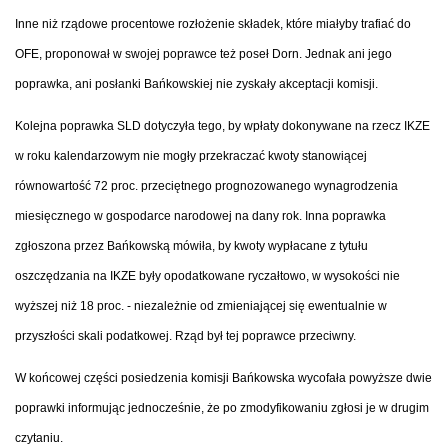
Inne niż rządowe procentowe rozłożenie składek, które miałyby trafiać do
OFE, proponował w swojej poprawce też poseł Dorn. Jednak ani jego
poprawka, ani posłanki Bańkowskiej nie zyskały akceptacji komisji.
Kolejna poprawka SLD dotyczyła tego, by wpłaty dokonywane na rzecz IKZE
w roku kalendarzowym nie mogły przekraczać kwoty stanowiącej
równowartość 72 proc. przeciętnego prognozowanego wynagrodzenia
miesięcznego w gospodarce narodowej na dany rok. Inna poprawka
zgłoszona przez Bańkowską mówiła, by kwoty wypłacane z tytułu
oszczędzania na IKZE były opodatkowane ryczałtowo, w wysokości nie
wyższej niż 18 proc. - niezależnie od zmieniającej się ewentualnie w
przyszłości skali podatkowej. Rząd był tej poprawce przeciwny.
W końcowej części posiedzenia komisji Bańkowska wycofała powyższe dwie
poprawki informując jednocześnie, że po zmodyfikowaniu zgłosi je w drugim
czytaniu.