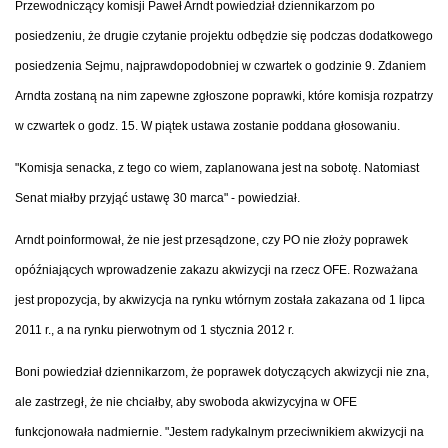
Przewodniczący komisji Paweł Arndt powiedział dziennikarzom po
posiedzeniu, że drugie czytanie projektu odbędzie się podczas dodatkowego
posiedzenia Sejmu, najprawdopodobniej w czwartek o godzinie 9. Zdaniem
Arndta zostaną na nim zapewne zgłoszone poprawki, które komisja rozpatrzy
w czwartek o godz. 15. W piątek ustawa zostanie poddana głosowaniu.
"Komisja senacka, z tego co wiem, zaplanowana jest na sobotę. Natomiast
Senat miałby przyjąć ustawę 30 marca" - powiedział.
Arndt poinformował, że nie jest przesądzone, czy PO nie złoży poprawek
opóźniających wprowadzenie zakazu akwizycji na rzecz OFE. Rozważana
jest propozycja, by akwizycja na rynku wtórnym została zakazana od 1 lipca
2011 r., a na rynku pierwotnym od 1 stycznia 2012 r.
Boni powiedział dziennikarzom, że poprawek dotyczących akwizycji nie zna,
ale zastrzegł, że nie chciałby, aby swoboda akwizycyjna w OFE
funkcjonowała nadmiernie. "Jestem radykalnym przeciwnikiem akwizycji na