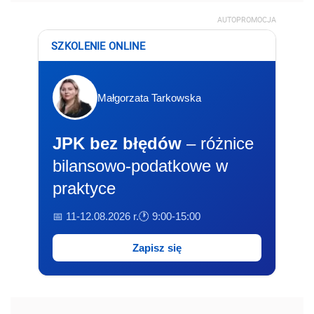
AUTOPROMOCJA
SZKOLENIE ONLINE
Małgorzata Tarkowska
JPK bez błędów
– różnice
bilansowo-podatkowe w
praktyce
📅 11-12.08.2026 r.
🕐 9:00-15:00
Zapisz się