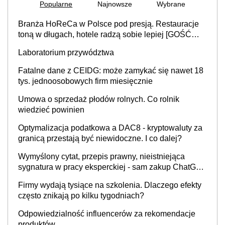
Popularne
Najnowsze
Wybrane
Branża HoReCa w Polsce pod presją. Restauracje
toną w długach, hotele radzą sobie lepiej [GOŚĆ
INFOR.PL]
Laboratorium przywództwa
Fatalne dane z CEIDG: może zamykać się nawet 18
tys. jednoosobowych firm miesięcznie
Umowa o sprzedaż płodów rolnych. Co rolnik
wiedzieć powinien
Optymalizacja podatkowa a DAC8 - kryptowaluty za
granicą przestają być niewidoczne. I co dalej?
Wymyślony cytat, przepis prawny, nieistniejąca
sygnatura w pracy eksperckiej - sam zakup ChatGPT
to nie wdrożenie AI w firmie
Firmy wydają tysiące na szkolenia. Dlaczego efekty
często znikają po kilku tygodniach?
Odpowiedzialność influencerów za rekomendacje
produktów