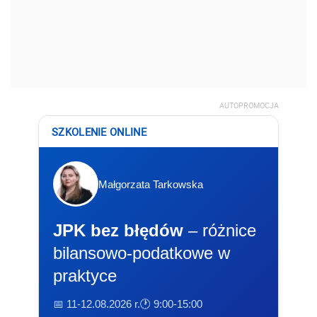
AUTOPROMOCJA
SZKOLENIE ONLINE
Małgorzata Tarkowska
JPK bez błędów
– różnice
bilansowo-podatkowe w
praktyce
📅 11-12.08.2026 r.
🕐 9:00-15:00